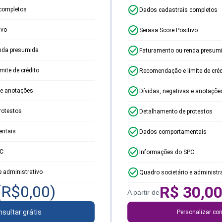
completos
Dados cadastrais completos
ivo
Serasa Score Positivo
nda presumida
Faturamento ou renda presum
ite de crédito
Recomendação e limite de créd
 e anotações
Dívidas, negativas e anotaçõe
rotestos
Detalhamento de protestos
ntais
Dados comportamentais
PC
Informações do SPC
e administrativo
Quadro societário e administr
(R$
0,00
)
R$
30,0
A partir de
sultar grátis
Personalizar con