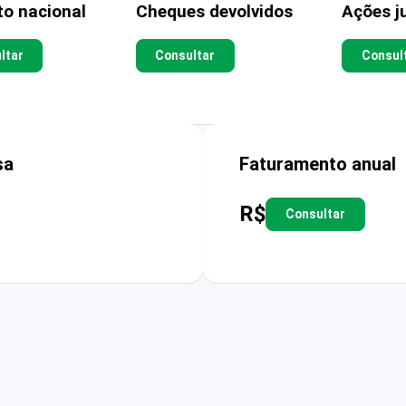
to nacional
Cheques devolvidos
Ações ju
ltar
Consultar
Consul
sa
Faturamento anual
R$
Consultar