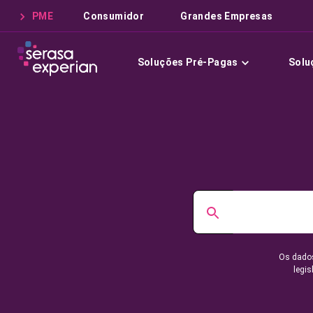
PME
Consumidor
Grandes Empresas
Soluções Pré-Pagas
Solu
Os dados
legis