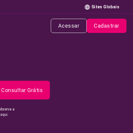
Sites Globais
Acessar
Cadastrar
Consultar Grátis
observa a
 aqui.