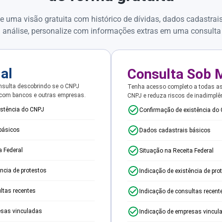
e uma visão gratuita com histórico de dívidas, dados cadastrai
 análise, personalize com informações extras em uma consulta
ial
Consulta Sob 
sulta descobrindo se o CNPJ
Tenha acesso completo a todas a
 com bancos e outras empresas.
CNPJ e reduza riscos de inadimplê
istência do CNPJ
Confirmação de existência do
básicos
Dados cadastrais básicos
a Federal
Situação na Receita Federal
ência de protestos
Indicação de existência de pro
ltas recentes
Indicação de consultas recent
esas vinculadas
Indicação de empresas vincul