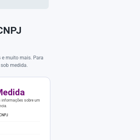
 CNPJ
s e muito mais. Para
 sob medida.
Medida
s informações sobre um
ncia.
 CNPJ