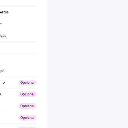
testos
es
adas
ida
ito
Opcional
s
Opcional
Opcional
Opcional