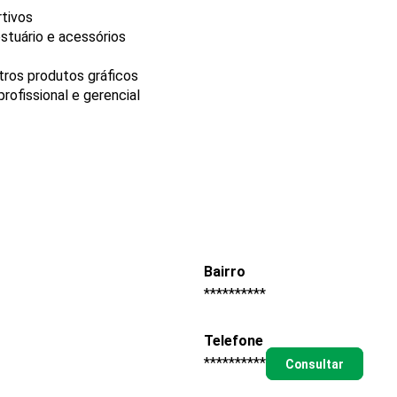
rtivos
stuário e acessórios
tros produtos gráficos
ofissional e gerencial
Bairro
**********
Telefone
**********
Consultar