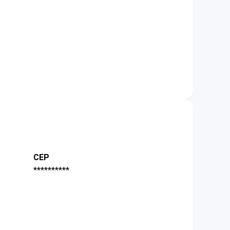
CEP
**********