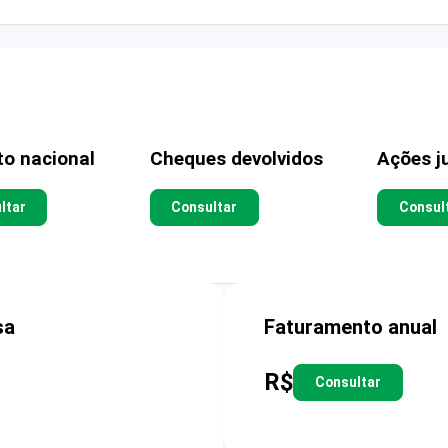
to nacional
Cheques devolvidos
Ações ju
ltar
Consultar
Consul
sa
Faturamento anual
R$
Consultar