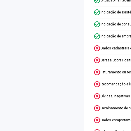
Situação na Receit
Indicação de exist
Indicação de consu
Indicação de empr
Dados cadastrais 
Serasa Score Posit
Faturamento ou re
Recomendação e lim
Dívidas, negativas
Detalhamento de p
Dados comportame