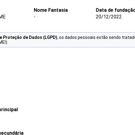
Nome Fantasia
Data de fundaçã
 ME
-
20/12/2022
de Proteção de Dados (LGPD)
, os dados pessoais estão sendo tratad
MEI).
rincipal
secundária