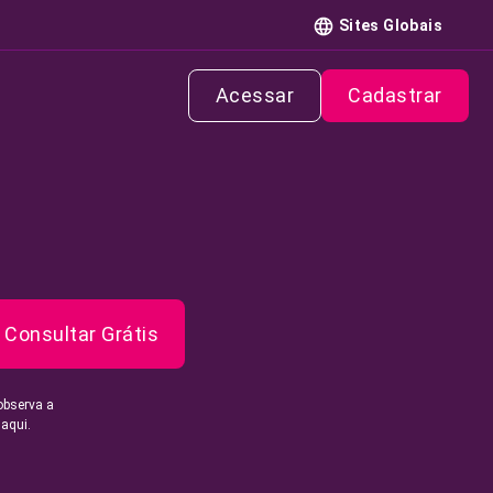
Sites Globais
Acessar
Cadastrar
Consultar Grátis
observa a
 aqui.