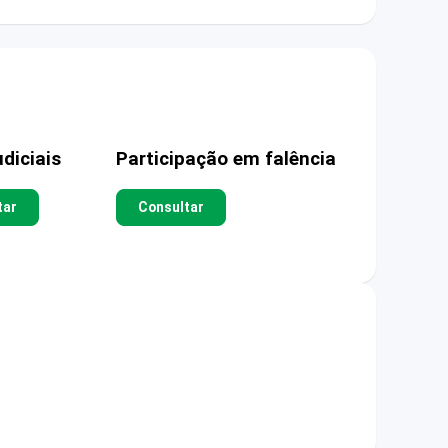
diciais
Participação em falência
tar
Consultar