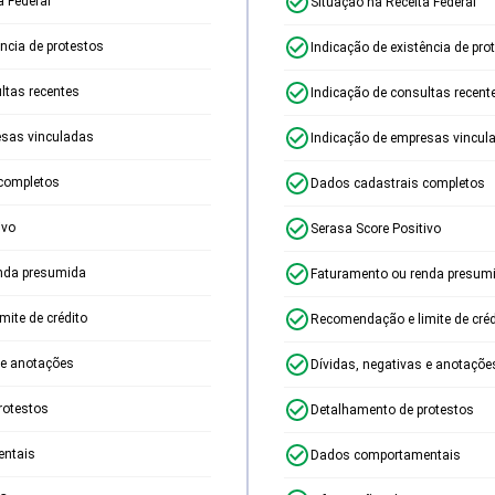
a Federal
Situação na Receita Federal
ência de protestos
Indicação de existência de pro
ltas recentes
Indicação de consultas recent
esas vinculadas
Indicação de empresas vincul
completos
Dados cadastrais completos
ivo
Serasa Score Positivo
nda presumida
Faturamento ou renda presum
ite de crédito
Recomendação e limite de créd
 e anotações
Dívidas, negativas e anotaçõe
rotestos
Detalhamento de protestos
ntais
Dados comportamentais