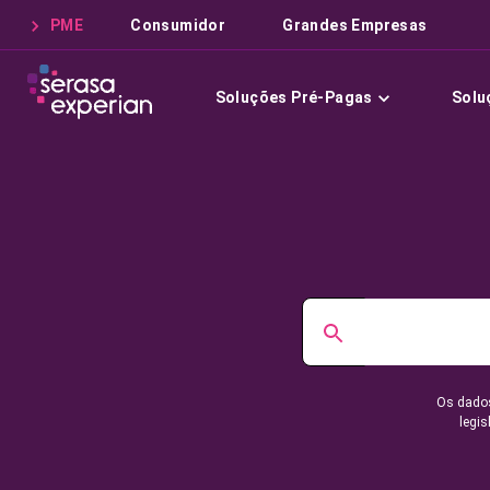
PME
Consumidor
Grandes Empresas
Soluções Pré-Pagas
Solu
Os dados
legis