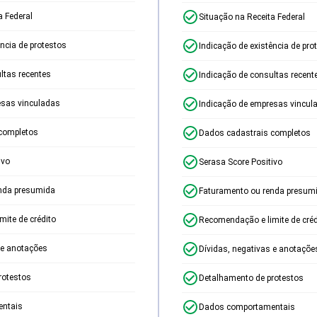
a Federal
Situação na Receita Federal
ência de protestos
Indicação de existência de pro
ltas recentes
Indicação de consultas recent
esas vinculadas
Indicação de empresas vincul
completos
Dados cadastrais completos
ivo
Serasa Score Positivo
nda presumida
Faturamento ou renda presum
ite de crédito
Recomendação e limite de créd
 e anotações
Dívidas, negativas e anotaçõe
rotestos
Detalhamento de protestos
ntais
Dados comportamentais