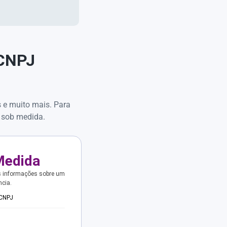
 CNPJ
s e muito mais. Para
 sob medida.
Medida
s informações sobre um
ncia.
 CNPJ