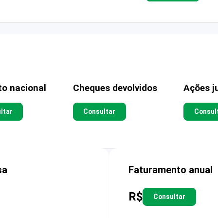
to nacional
Cheques devolvidos
Ações ju
ltar
Consultar
Consul
sa
Faturamento anual
R$
Consultar