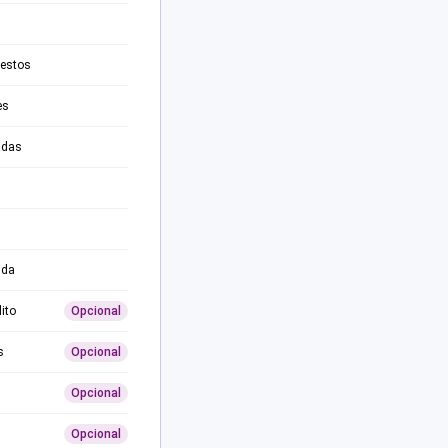
testos
es
adas
ida
ito
Opcional
s
Opcional
Opcional
Opcional