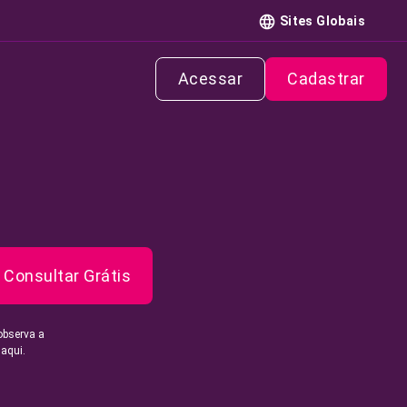
Sites Globais
Acessar
Cadastrar
Consultar Grátis
observa a
 aqui.