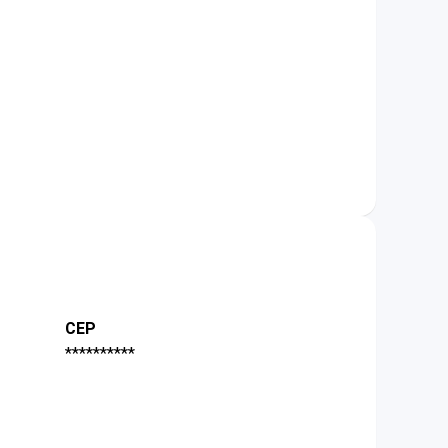
CEP
**********