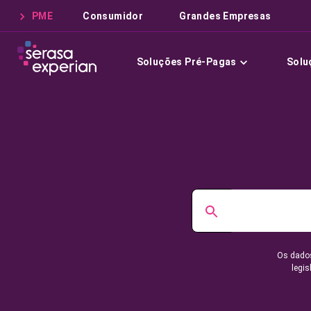
PME
Consumidor
Grandes Empresas
Soluções Pré-Pagas
Solu
Os dados
legis