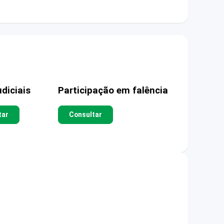
diciais
Participação em falência
tar
Consultar