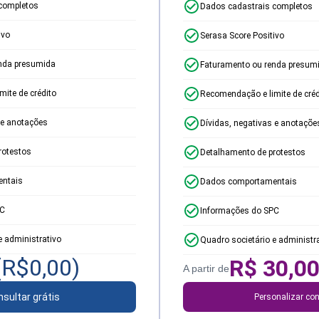
completos
Dados cadastrais completos
ivo
Serasa Score Positivo
nda presumida
Faturamento ou renda presum
ite de crédito
Recomendação e limite de créd
 e anotações
Dívidas, negativas e anotaçõe
rotestos
Detalhamento de protestos
ntais
Dados comportamentais
PC
Informações do SPC
e administrativo
Quadro societário e administr
(R$
0,00
)
R$
30,0
A partir de
sultar grátis
Personalizar con