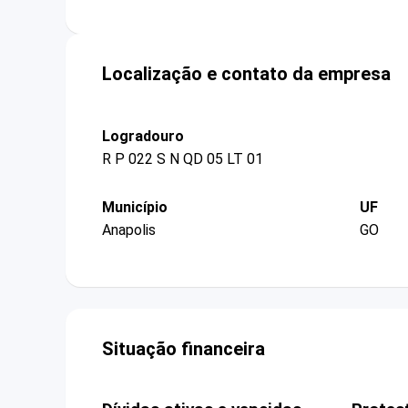
Localização e contato da empresa
Logradouro
R P 022 S N QD 05 LT 01
Município
UF
Anapolis
GO
Situação financeira