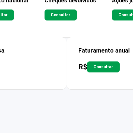
to nacional
Cheques devolvidos
Ações ju
ltar
Consultar
Consul
sa
Faturamento anual
R$
Consultar