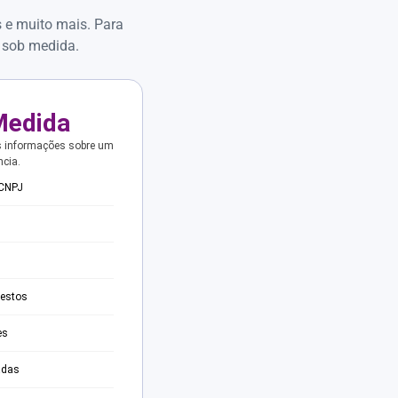
s e muito mais. Para
 sob medida.
Medida
s informações sobre um
ncia.
 CNPJ
testos
es
adas