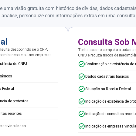
e uma visão gratuita com histórico de dívidas, dados cadastrai
 análise, personalize com informações extras em uma consulta
ial
Consulta Sob 
sulta descobrindo se o CNPJ
Tenha acesso completo a todas a
 com bancos e outras empresas.
CNPJ e reduza riscos de inadimplê
istência do CNPJ
Confirmação de existência do
básicos
Dados cadastrais básicos
a Federal
Situação na Receita Federal
ência de protestos
Indicação de existência de pro
ltas recentes
Indicação de consultas recent
esas vinculadas
Indicação de empresas vincul