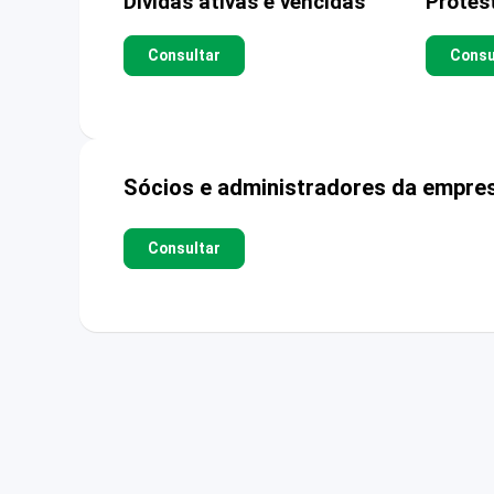
Dívidas ativas e vencidas
Protes
Consultar
Consu
Sócios e administradores da empre
Consultar