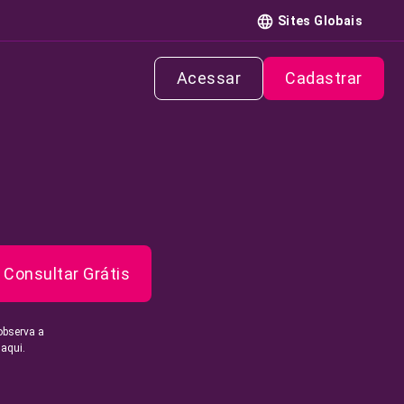
Sites Globais
Acessar
Cadastrar
Consultar Grátis
observa a
 aqui.