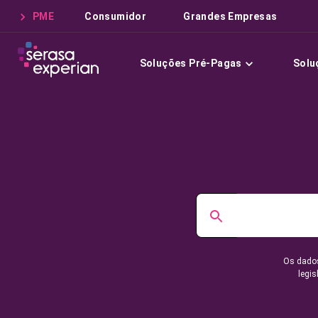
PME
Consumidor
Grandes Empresas
Soluções Pré-Pagas
Solu
Os dados
legis