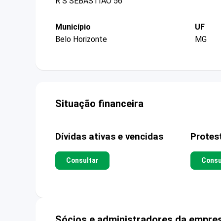
R S SEBASTIAO 56
Município
UF
Belo Horizonte
MG
Situação financeira
Dívidas ativas e vencidas
Protes
Consultar
Consu
Sócios e administradores da empre