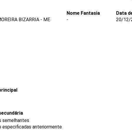
Nome Fantasia
Data d
OREIRA BIZARRIA - ME
-
20/12/
rincipal
secundária
os semelhantes
ão especificadas anteriormente