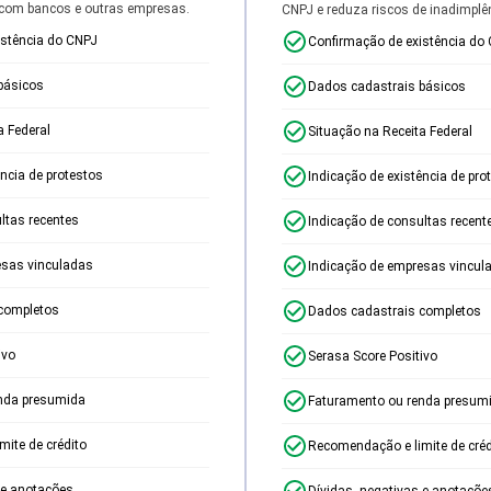
 com bancos e outras empresas.
CNPJ e reduza riscos de inadimplê
istência do CNPJ
Confirmação de existência do
básicos
Dados cadastrais básicos
a Federal
Situação na Receita Federal
ência de protestos
Indicação de existência de pro
ltas recentes
Indicação de consultas recent
esas vinculadas
Indicação de empresas vincul
completos
Dados cadastrais completos
ivo
Serasa Score Positivo
nda presumida
Faturamento ou renda presum
ite de crédito
Recomendação e limite de créd
 e anotações
Dívidas, negativas e anotaçõe