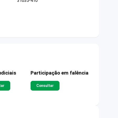
31035-410
diciais
Participação em falência
tar
Consultar