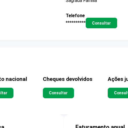
Sagrada Familia
Telefone
**********
Consultar
to nacional
Cheques devolvidos
Ações ju
ltar
Consultar
Consul
sa
Faturamento anual