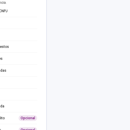
ncia.
 CNPJ
testos
es
adas
ida
ito
Opcional
s
Opcional