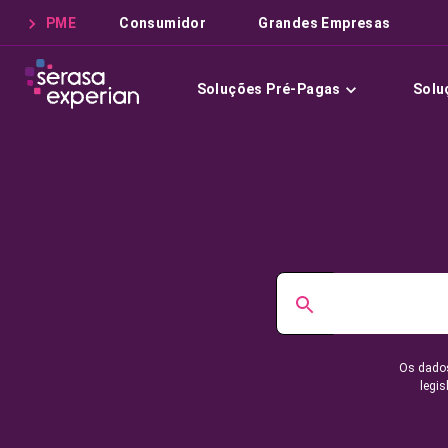
PME
Consumidor
Grandes Empresas
Soluções Pré-Pagas
Solu
Os dados
legis