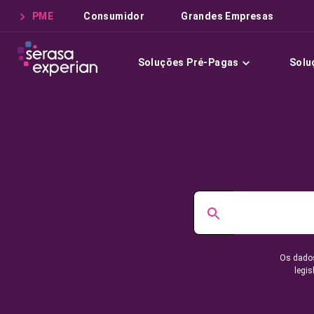
PME
Consumidor
Grandes Empresas
Soluções Pré-Pagas
Solu
Os dados
legis