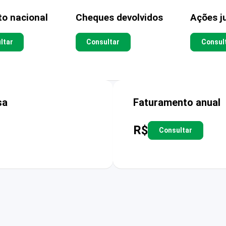
to nacional
Cheques devolvidos
Ações ju
ltar
Consultar
Consul
sa
Faturamento anual
R$
Consultar