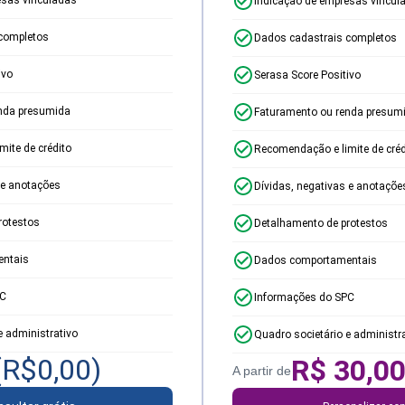
Indicação de empresas vincul
completos
Dados cadastrais completos
ivo
Serasa Score Positivo
nda presumida
Faturamento ou renda presum
ite de crédito
Recomendação e limite de créd
 e anotações
Dívidas, negativas e anotaçõe
rotestos
Detalhamento de protestos
ntais
Dados comportamentais
PC
Informações do SPC
e administrativo
Quadro societário e administr
(R$
0,00
)
R$
30,0
A partir de