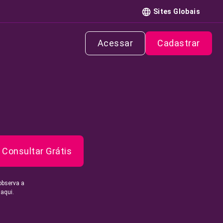
Sites Globais
Acessar
Cadastrar
Consultar Grátis
observa a
 aqui.