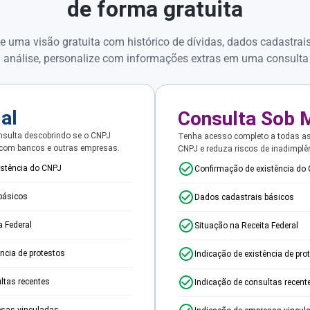
de forma gratuita
e uma visão gratuita com histórico de dívidas, dados cadastrai
 análise, personalize com informações extras em uma consulta
ial
Consulta Sob 
sulta descobrindo se o CNPJ
Tenha acesso completo a todas a
 com bancos e outras empresas.
CNPJ e reduza riscos de inadimplê
istência do CNPJ
Confirmação de existência do
básicos
Dados cadastrais básicos
a Federal
Situação na Receita Federal
ência de protestos
Indicação de existência de pro
ltas recentes
Indicação de consultas recent
esas vinculadas