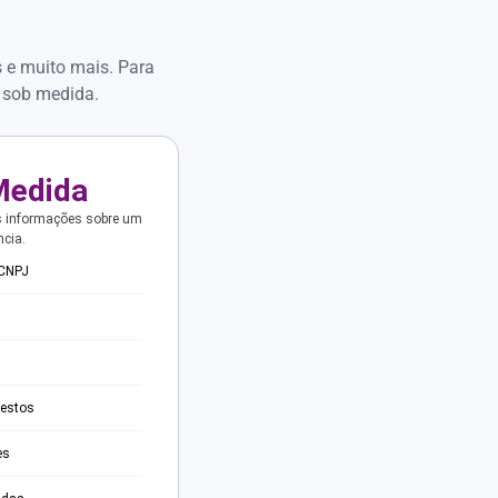
s e muito mais. Para
 sob medida.
Medida
s informações sobre um
ncia.
 CNPJ
testos
es