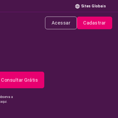
Sites Globais
Acessar
Cadastrar
Consultar Grátis
observa a
 aqui.