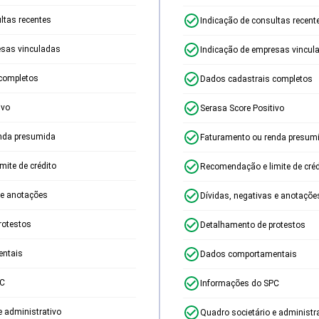
ltas recentes
Indicação de consultas recent
esas vinculadas
Indicação de empresas vincul
completos
Dados cadastrais completos
ivo
Serasa Score Positivo
nda presumida
Faturamento ou renda presum
ite de crédito
Recomendação e limite de créd
 e anotações
Dívidas, negativas e anotaçõe
rotestos
Detalhamento de protestos
ntais
Dados comportamentais
PC
Informações do SPC
e administrativo
Quadro societário e administr