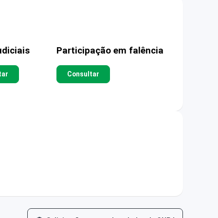
diciais
Participação em falência
tar
Consultar