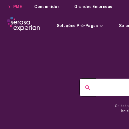
PME
Consumidor
Grandes Empresas
Soluções Pré-Pagas
Solu
Os dados
legis