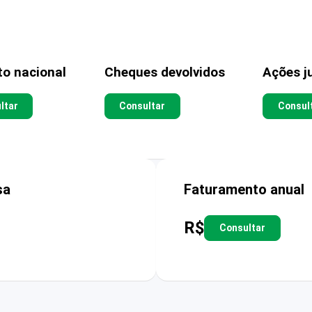
to nacional
Cheques devolvidos
Ações ju
ltar
Consultar
Consul
sa
Faturamento anual
R$
Consultar