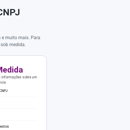
 CNPJ
s e muito mais. Para
 sob medida.
Medida
s informações sobre um
ncia.
 CNPJ
testos