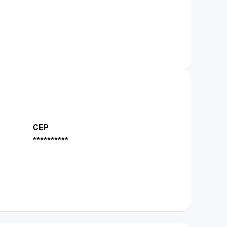
CEP
**********