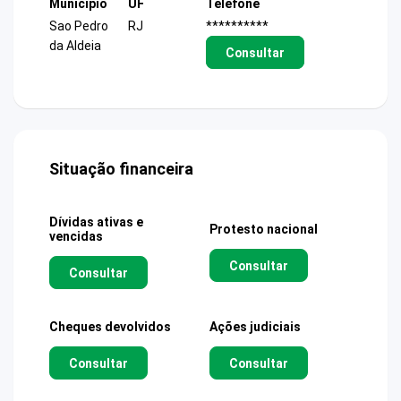
Município
UF
Telefone
Sao Pedro
RJ
**********
da Aldeia
Consultar
Situação financeira
Dívidas ativas e
Protesto nacional
vencidas
Consultar
Consultar
Cheques devolvidos
Ações judiciais
Consultar
Consultar