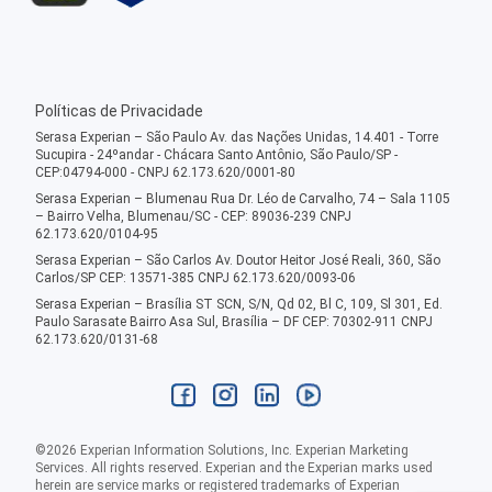
Políticas de Privacidade
Serasa Experian – São Paulo Av. das Nações Unidas, 14.401 - Torre
Sucupira - 24ºandar - Chácara Santo Antônio, São Paulo/SP -
CEP:04794-000 - CNPJ 62.173.620/0001-80
Serasa Experian – Blumenau Rua Dr. Léo de Carvalho, 74 – Sala 1105
– Bairro Velha, Blumenau/SC - CEP: 89036-239 CNPJ
62.173.620/0104-95
Serasa Experian – São Carlos Av. Doutor Heitor José Reali, 360, São
Carlos/SP CEP: 13571-385 CNPJ 62.173.620/0093-06
Serasa Experian – Brasília ST SCN, S/N, Qd 02, Bl C, 109, Sl 301, Ed.
Paulo Sarasate Bairro Asa Sul, Brasília – DF CEP: 70302-911 CNPJ
62.173.620/0131-68
©
2026
Experian Information Solutions, Inc. Experian Marketing
Services. All rights reserved. Experian and the Experian marks used
herein are service marks or registered trademarks of Experian