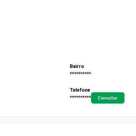
Bairro
**********
Telefone
**********
Consultar