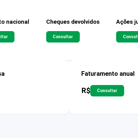
to nacional
Cheques devolvidos
Ações ju
ltar
Consultar
Consul
sa
Faturamento anual
R$
Consultar