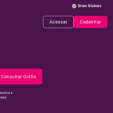
Sites Globais
Acessar
Cadastrar
Consultar Grátis
observa a
 aqui.