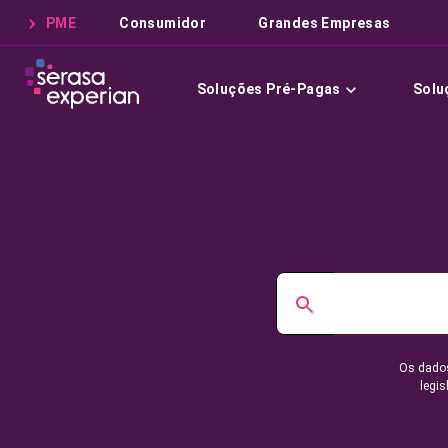
PME
Consumidor
Grandes Empresas
Soluções Pré-Pagas
Solu
Os dados
legis