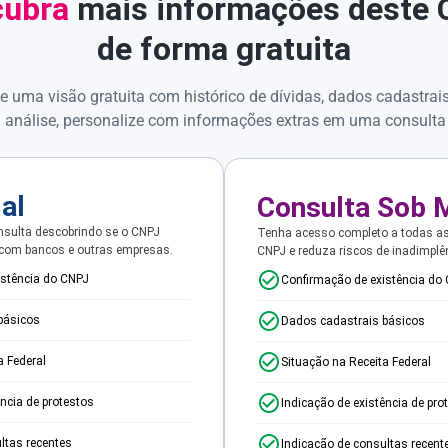
ubra
mais informações deste
de forma gratuita
e uma visão gratuita com histórico de dívidas, dados cadastrai
 análise, personalize com informações extras em uma consulta
ial
Consulta Sob 
sulta descobrindo se o CNPJ
Tenha acesso completo a todas a
 com bancos e outras empresas.
CNPJ e reduza riscos de inadimplê
istência do CNPJ
Confirmação de existência do
básicos
Dados cadastrais básicos
a Federal
Situação na Receita Federal
ência de protestos
Indicação de existência de pro
ltas recentes
Indicação de consultas recent