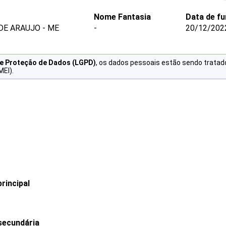
Nome Fantasia
Data de f
DE ARAUJO - ME
-
20/12/202
de Proteção de Dados (LGPD)
, os dados pessoais estão sendo tratad
MEI).
rincipal
secundária