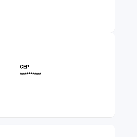
CEP
**********