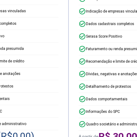
esas vinculadas
Indicação de empresas vincul
completos
Dados cadastrais completos
ivo
Serasa Score Positivo
nda presumida
Faturamento ou renda presum
ite de crédito
Recomendação e limite de créd
 e anotações
Dívidas, negativas e anotaçõe
rotestos
Detalhamento de protestos
ntais
Dados comportamentais
PC
Informações do SPC
e administrativo
Quadro societário e administr
(R$
0,00
)
R$
30,0
A partir de