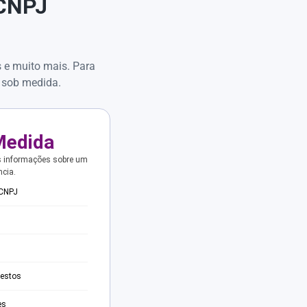
 CNPJ
s e muito mais. Para
 sob medida.
Medida
s informações sobre um
ncia.
 CNPJ
testos
es