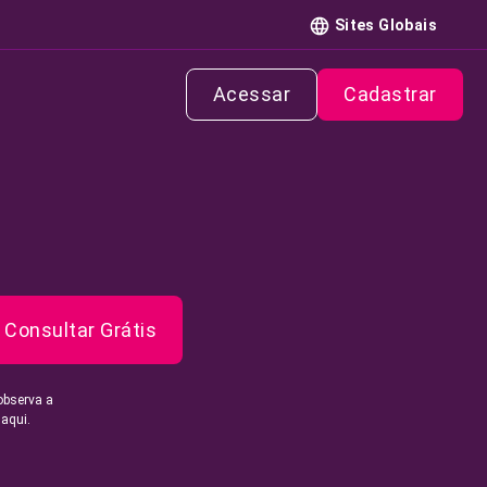
Sites Globais
Acessar
Cadastrar
Consultar Grátis
observa a
 aqui.