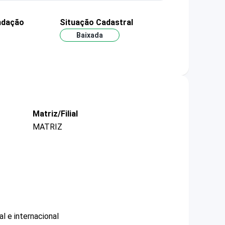
ndação
Situação Cadastral
2
Baixada
Matriz/Filial
MATRIZ
l e internacional