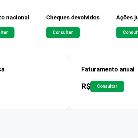
to nacional
Cheques devolvidos
Ações ju
ltar
Consultar
Consul
sa
Faturamento anual
R$
Consultar