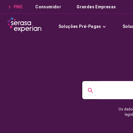
PME
Consumidor
Grandes Empresas
Soluções Pré-Pagas
Solu
Os dados
legis