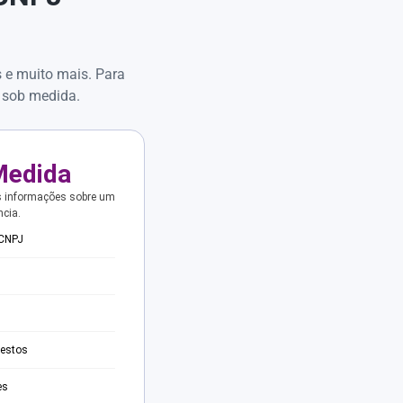
s e muito mais. Para
 sob medida.
Medida
s informações sobre um
ncia.
 CNPJ
testos
es