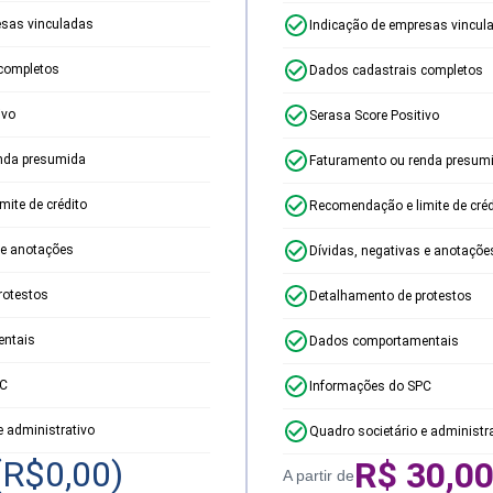
esas vinculadas
Indicação de empresas vincul
completos
Dados cadastrais completos
ivo
Serasa Score Positivo
nda presumida
Faturamento ou renda presum
ite de crédito
Recomendação e limite de créd
 e anotações
Dívidas, negativas e anotaçõe
rotestos
Detalhamento de protestos
ntais
Dados comportamentais
PC
Informações do SPC
e administrativo
Quadro societário e administr
(R$
0,00
)
R$
30,0
A partir de