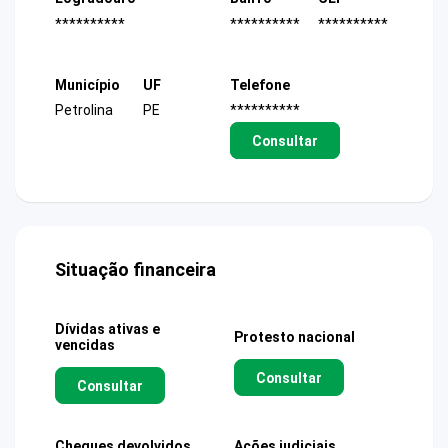
**********
**********
**********
Município
UF
Telefone
Petrolina
PE
**********
Consultar
Situação financeira
Dívidas ativas e
Protesto nacional
vencidas
Consultar
Consultar
Cheques devolvidos
Ações judiciais