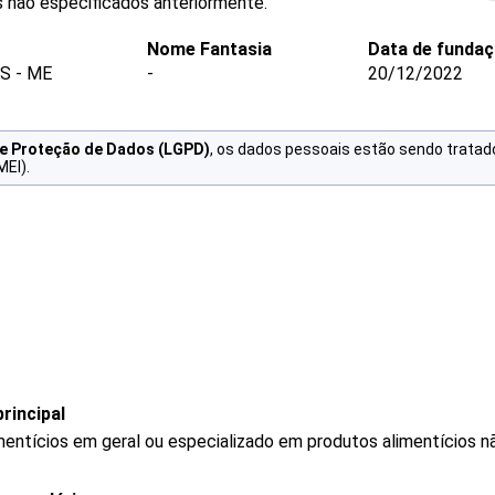
s não especificados anteriormente.
Nome Fantasia
Data de funda
S - ME
-
20/12/2022
de Proteção de Dados (LGPD)
, os dados pessoais estão sendo tratad
MEI).
rincipal
mentícios em geral ou especializado em produtos alimentícios 