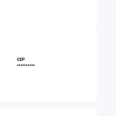
CEP
**********