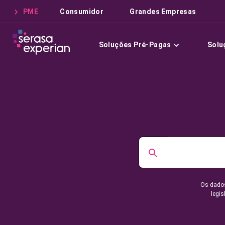
PME
Consumidor
Grandes Empresas
Soluções Pré-Pagas
Solu
Os dados
legis