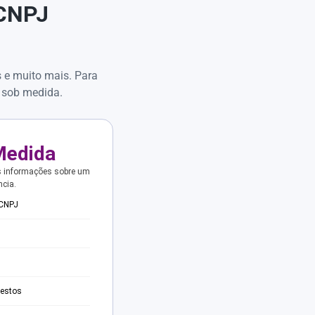
 CNPJ
s e muito mais. Para
 sob medida.
Medida
s informações sobre um
ncia.
 CNPJ
testos