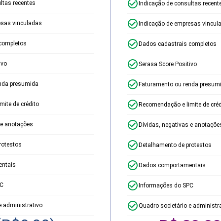
ltas recentes
Indicação de consultas recent
esas vinculadas
Indicação de empresas vincul
completos
Dados cadastrais completos
ivo
Serasa Score Positivo
nda presumida
Faturamento ou renda presum
ite de crédito
Recomendação e limite de créd
 e anotações
Dívidas, negativas e anotaçõe
rotestos
Detalhamento de protestos
ntais
Dados comportamentais
PC
Informações do SPC
e administrativo
Quadro societário e administr