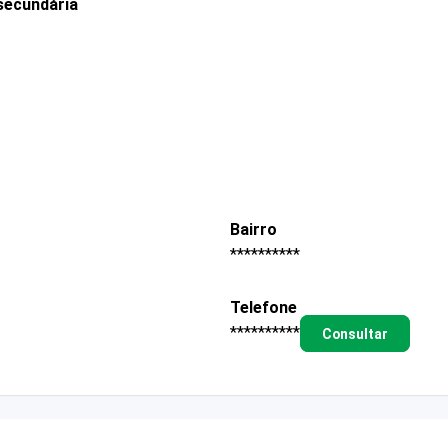
secundária
Bairro
**********
Telefone
**********
Consultar