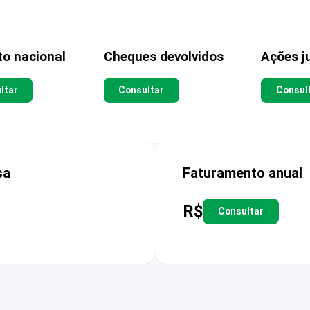
to nacional
Cheques devolvidos
Ações ju
ltar
Consultar
Consul
sa
Faturamento anual
R$
Consultar