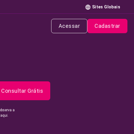
Sites Globais
Acessar
Cadastrar
Consultar Grátis
observa a
 aqui.