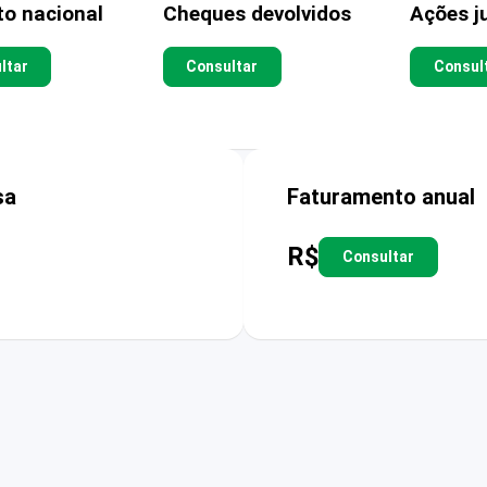
to nacional
Cheques devolvidos
Ações ju
ltar
Consultar
Consul
sa
Faturamento anual
R$
Consultar