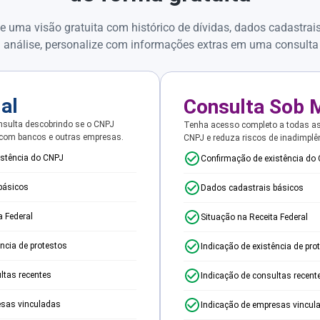
e uma visão gratuita com histórico de dívidas, dados cadastrai
 análise, personalize com informações extras em uma consulta
ial
Consulta Sob 
sulta descobrindo se o CNPJ
Tenha acesso completo a todas a
 com bancos e outras empresas.
CNPJ e reduza riscos de inadimplê
istência do CNPJ
Confirmação de existência do
básicos
Dados cadastrais básicos
a Federal
Situação na Receita Federal
ência de protestos
Indicação de existência de pro
ltas recentes
Indicação de consultas recent
esas vinculadas
Indicação de empresas vincul