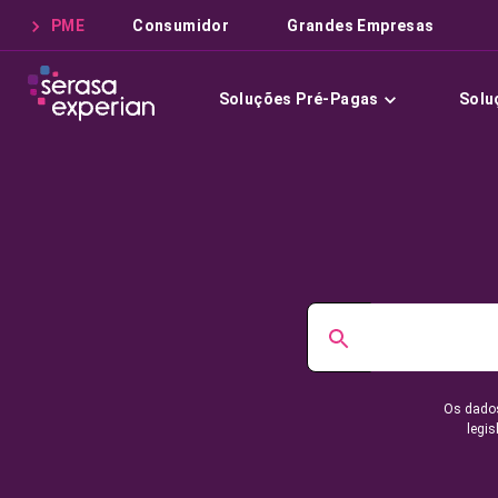
PME
Consumidor
Grandes Empresas
Soluções Pré-Pagas
Solu
Os dados
legis