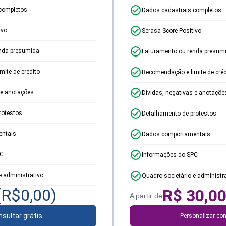
completos
Dados cadastrais completos
ivo
Serasa Score Positivo
nda presumida
Faturamento ou renda presum
ite de crédito
Recomendação e limite de créd
 e anotações
Dívidas, negativas e anotaçõe
rotestos
Detalhamento de protestos
ntais
Dados comportamentais
PC
Informações do SPC
e administrativo
Quadro societário e administr
(R$
0,00
)
R$
30,0
A partir de
sultar grátis
Personalizar con