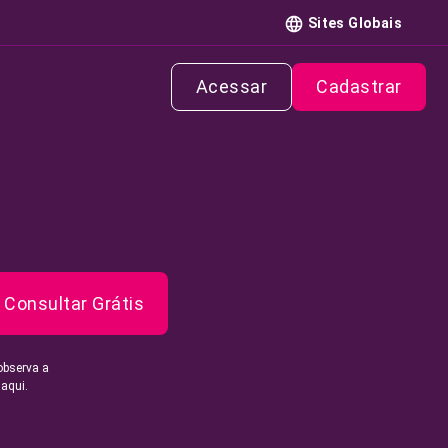
Sites Globais
Acessar
Cadastrar
Consultar Grátis
observa a
 aqui.