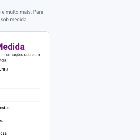
s e muito mais. Para
 sob medida.
Medida
s informações sobre um
ncia.
 CNPJ
testos
es
adas