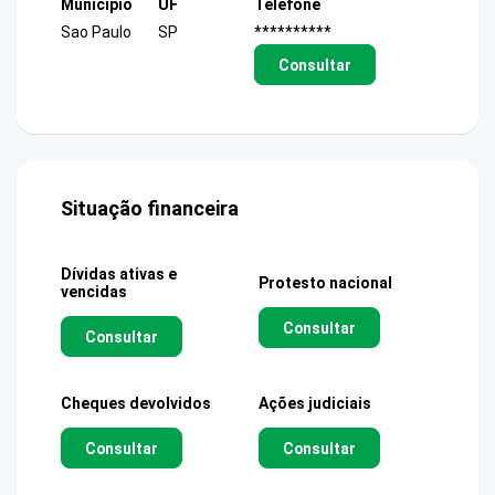
Município
UF
Telefone
Sao Paulo
SP
**********
Consultar
Situação financeira
Dívidas ativas e
Protesto nacional
vencidas
Consultar
Consultar
Cheques devolvidos
Ações judiciais
Consultar
Consultar