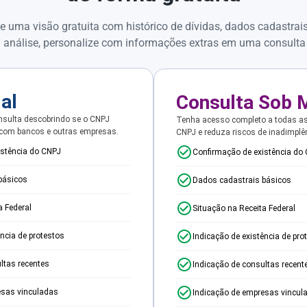
e uma visão gratuita com histórico de dívidas, dados cadastrai
 análise, personalize com informações extras em uma consulta
ial
Consulta Sob 
sulta descobrindo se o CNPJ
Tenha acesso completo a todas a
 com bancos e outras empresas.
CNPJ e reduza riscos de inadimplê
istência do CNPJ
Confirmação de existência do
básicos
Dados cadastrais básicos
a Federal
Situação na Receita Federal
ência de protestos
Indicação de existência de pro
ltas recentes
Indicação de consultas recent
esas vinculadas
Indicação de empresas vincul