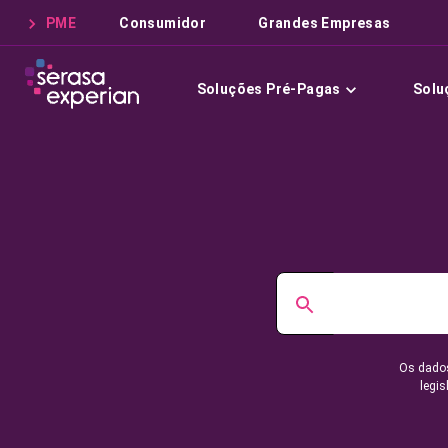
PME
Consumidor
Grandes Empresas
Soluções Pré-Pagas
Solu
Os dados
legis