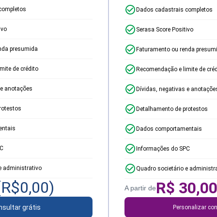
completos
Dados cadastrais completos
ivo
Serasa Score Positivo
nda presumida
Faturamento ou renda presum
ite de crédito
Recomendação e limite de créd
 e anotações
Dívidas, negativas e anotaçõe
rotestos
Detalhamento de protestos
ntais
Dados comportamentais
PC
Informações do SPC
e administrativo
Quadro societário e administr
(R$
0,00
)
R$
30,0
A partir de
sultar grátis
Personalizar con