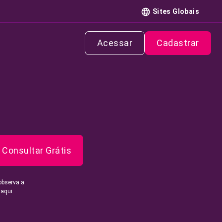
Sites Globais
Acessar
Cadastrar
Consultar Grátis
observa a
 aqui.