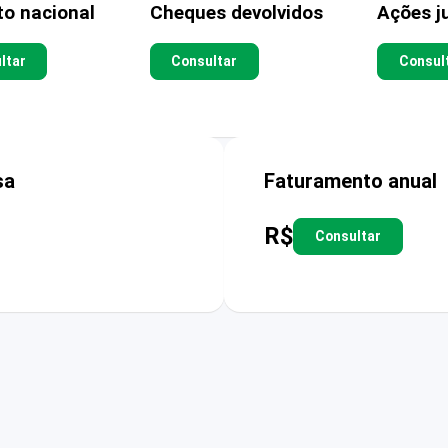
to nacional
Cheques devolvidos
Ações ju
ltar
Consultar
Consul
sa
Faturamento anual
R$
Consultar