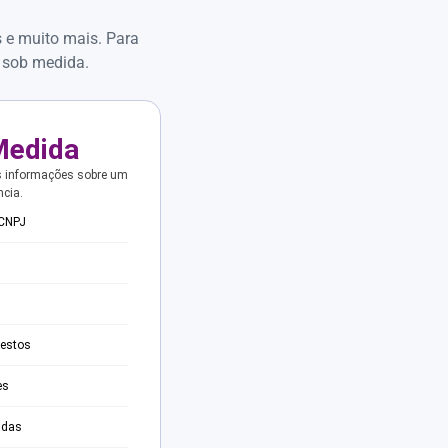
s e muito mais. Para
 sob medida.
Medida
s informações sobre um
ncia.
 CNPJ
testos
es
adas