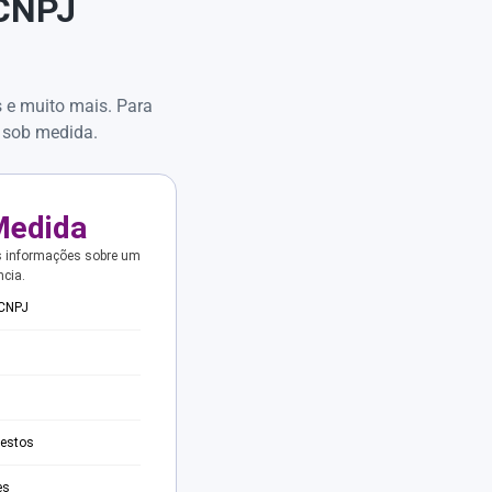
 CNPJ
s e muito mais. Para
 sob medida.
Medida
s informações sobre um
ncia.
 CNPJ
testos
es