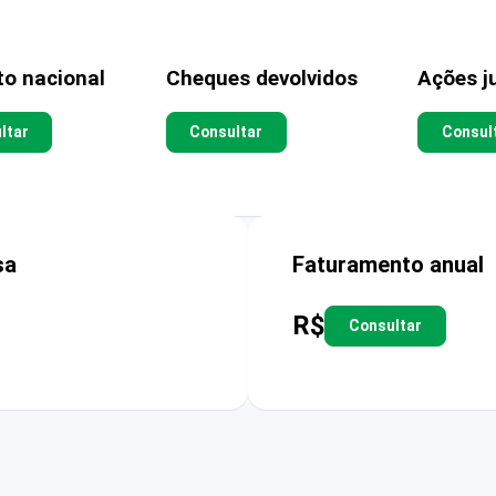
to nacional
Cheques devolvidos
Ações ju
ltar
Consultar
Consul
sa
Faturamento anual
R$
Consultar