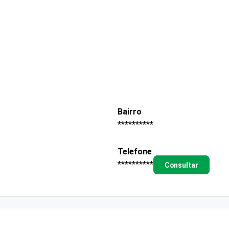
Bairro
**********
Telefone
**********
Consultar