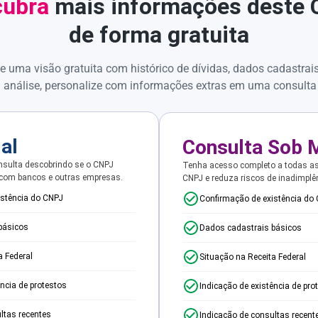
ubra
mais informações deste
de forma gratuita
e uma visão gratuita com histórico de dívidas, dados cadastrai
 análise, personalize com informações extras em uma consulta
ial
Consulta Sob 
sulta descobrindo se o CNPJ
Tenha acesso completo a todas a
 com bancos e outras empresas.
CNPJ e reduza riscos de inadimplê
istência do CNPJ
Confirmação de existência do
básicos
Dados cadastrais básicos
a Federal
Situação na Receita Federal
ência de protestos
Indicação de existência de pro
ltas recentes
Indicação de consultas recent