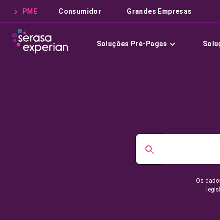
PME
Consumidor
Grandes Empresas
Soluções Pré-Pagas
Solu
Os dados
legis