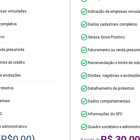
esas vinculadas
Indicação de empresas vincul
completos
Dados cadastrais completos
ivo
Serasa Score Positivo
nda presumida
Faturamento ou renda presum
ite de crédito
Recomendação e limite de créd
 e anotações
Dívidas, negativas e anotaçõe
rotestos
Detalhamento de protestos
ntais
Dados comportamentais
PC
Informações do SPC
e administrativo
Quadro societário e administr
(R$
0,00
)
R$
30,0
A partir de