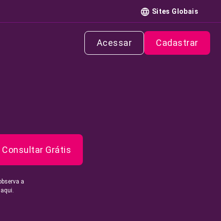
Sites Globais
Acessar
Cadastrar
Consultar Grátis
observa a
 aqui.