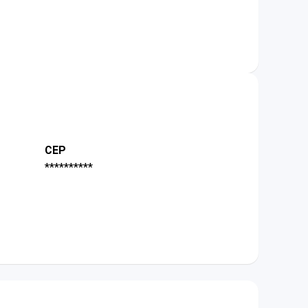
CEP
**********