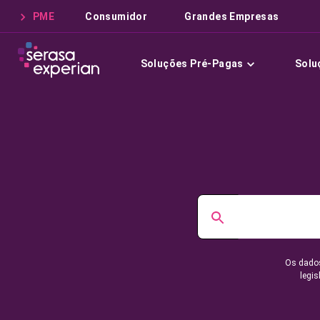
PME
Consumidor
Grandes Empresas
Soluções Pré-Pagas
Solu
Os dados
legis