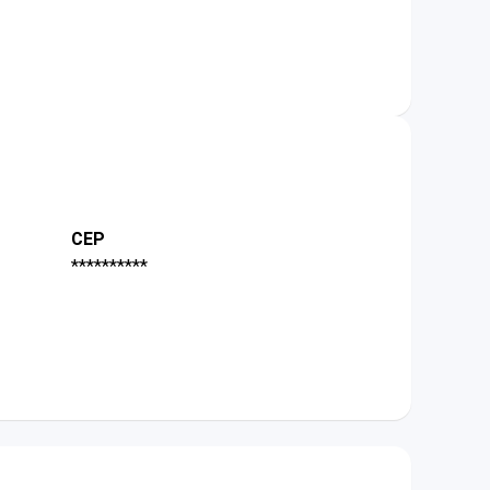
CEP
**********