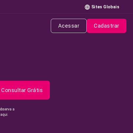
Sites Globais
Acessar
Cadastrar
Consultar Grátis
observa a
 aqui.