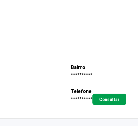
Bairro
**********
Telefone
**********
Consultar