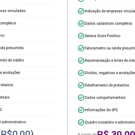
esas vinculadas
Indicação de empresas vincul
completos
Dados cadastrais completos
ivo
Serasa Score Positivo
nda presumida
Faturamento ou renda presum
ite de crédito
Recomendação e limite de créd
 e anotações
Dívidas, negativas e anotaçõe
rotestos
Detalhamento de protestos
ntais
Dados comportamentais
PC
Informações do SPC
e administrativo
Quadro societário e administr
(R$
0,00
)
R$
30,0
A partir de