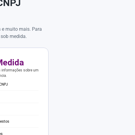
 CNPJ
s e muito mais. Para
 sob medida.
Medida
s informações sobre um
ncia.
 CNPJ
testos
es