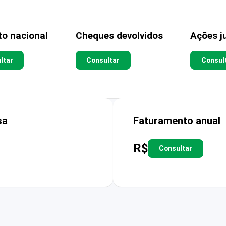
to nacional
Cheques devolvidos
Ações ju
ltar
Consultar
Consul
sa
Faturamento anual
R$
Consultar