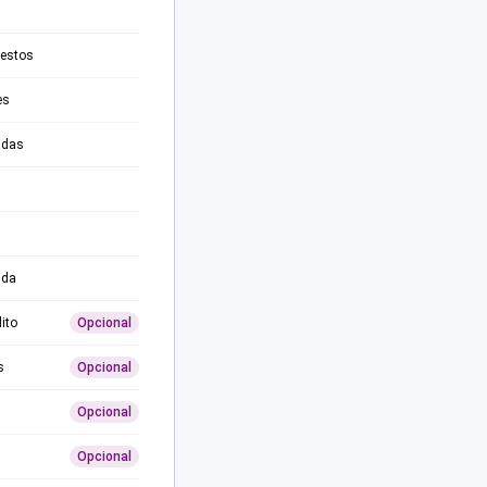
testos
es
adas
ida
ito
Opcional
s
Opcional
Opcional
Opcional