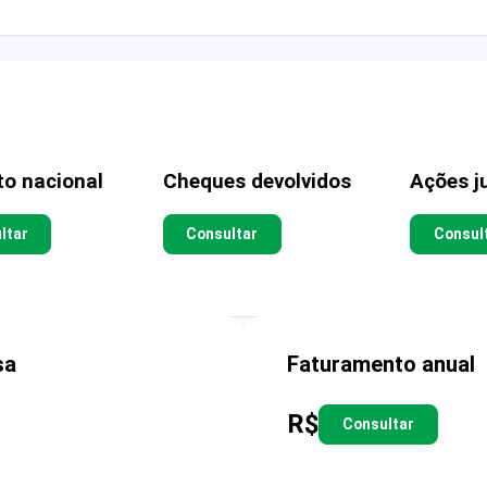
to nacional
Cheques devolvidos
Ações ju
ltar
Consultar
Consul
sa
Faturamento anual
R$
Consultar