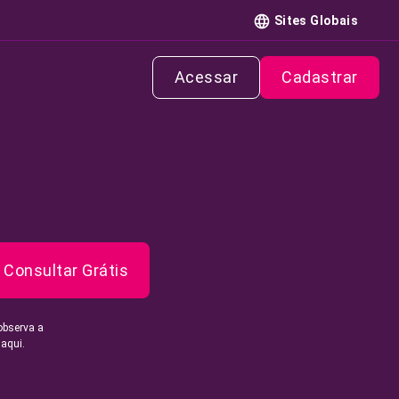
Sites Globais
Acessar
Cadastrar
Consultar Grátis
observa a
 aqui.