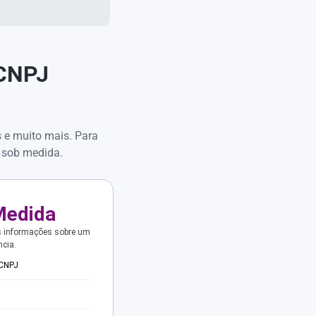
 CNPJ
s e muito mais. Para
 sob medida.
Medida
s informações sobre um
ncia.
 CNPJ