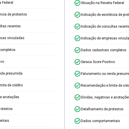
a Federal
Situação na Receita Federal
ência de protestos
Indicação de existência de pro
ltas recentes
Indicação de consultas recent
esas vinculadas
Indicação de empresas vincul
completos
Dados cadastrais completos
ivo
Serasa Score Positivo
nda presumida
Faturamento ou renda presum
ite de crédito
Recomendação e limite de créd
 e anotações
Dívidas, negativas e anotaçõe
rotestos
Detalhamento de protestos
ntais
Dados comportamentais