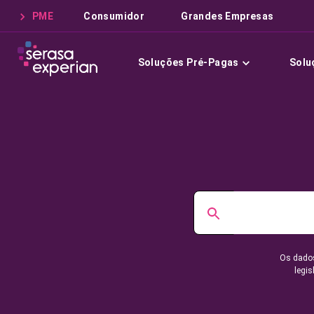
PME
Consumidor
Grandes Empresas
Soluções Pré-Pagas
Solu
Os dados
legis