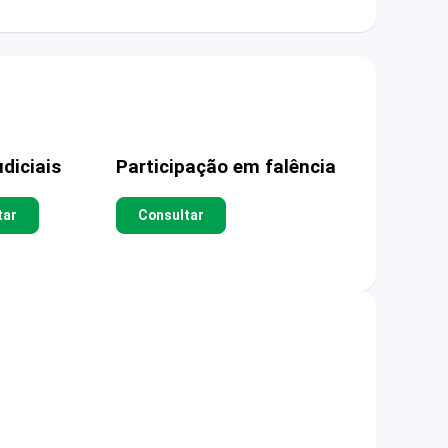
diciais
Participação em falência
tar
Consultar