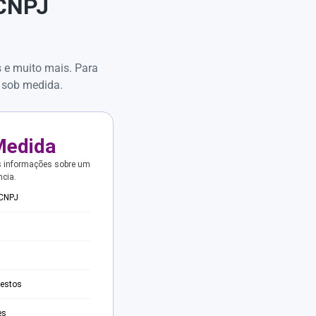
 CNPJ
s e muito mais. Para
 sob medida.
Medida
s informações sobre um
ncia.
 CNPJ
testos
es