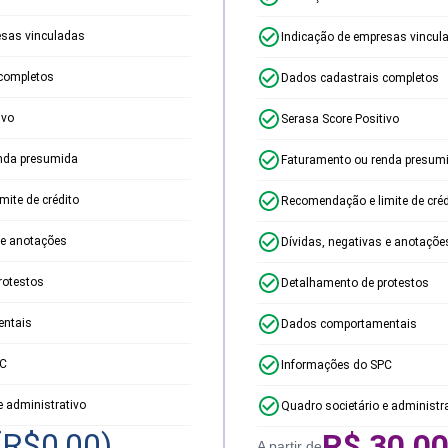
esas vinculadas
Indicação de empresas vincul
completos
Dados cadastrais completos
ivo
Serasa Score Positivo
nda presumida
Faturamento ou renda presum
ite de crédito
Recomendação e limite de créd
 e anotações
Dívidas, negativas e anotaçõe
rotestos
Detalhamento de protestos
ntais
Dados comportamentais
PC
Informações do SPC
e administrativo
Quadro societário e administr
(R$
0,00
)
R$
30,0
A partir de