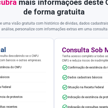
ubra
mais informações deste
de forma gratuita
e uma visão gratuita com histórico de dívidas, dados cadastrai
 análise, personalize com informações extras em uma consulta
ial
Consulta Sob 
sulta descobrindo se o CNPJ
Tenha acesso completo a todas a
 com bancos e outras empresas.
CNPJ e reduza riscos de inadimplê
istência do CNPJ
Confirmação de existência do
básicos
Dados cadastrais básicos
a Federal
Situação na Receita Federal
ência de protestos
Indicação de existência de pro
ltas recentes
Indicação de consultas recent