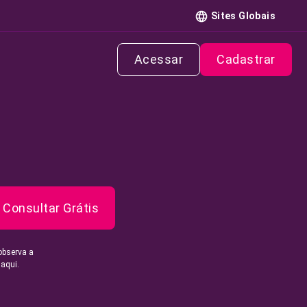
Sites Globais
Acessar
Cadastrar
Consultar Grátis
observa a
 aqui.