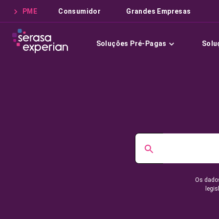
PME
Consumidor
Grandes Empresas
Soluções Pré-Pagas
Solu
Os dados
legis