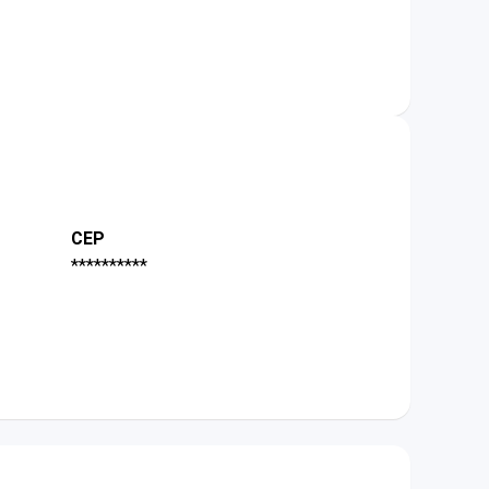
CEP
**********