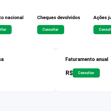
to nacional
Cheques devolvidos
Ações ju
ltar
Consultar
Consul
sa
Faturamento anual
R$
Consultar