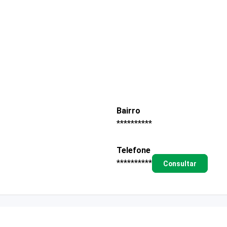
Bairro
**********
Telefone
**********
Consultar