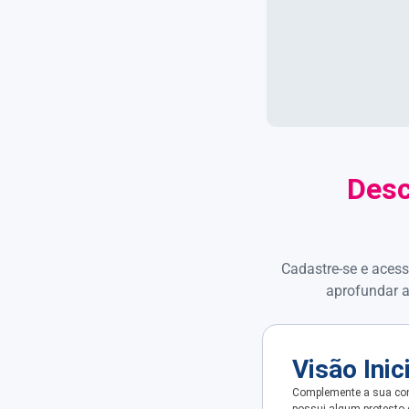
Desc
Cadastre-se e acess
aprofundar a
Visão Inic
Complemente a sua con
possui algum protesto