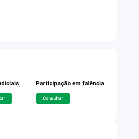
diciais
Participação em falência
tar
Consultar