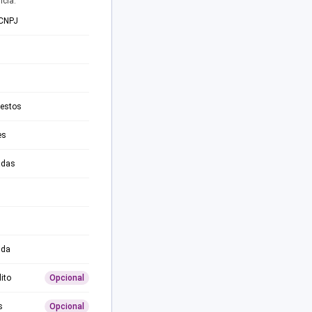
ncia.
 CNPJ
testos
es
adas
ida
ito
Opcional
s
Opcional