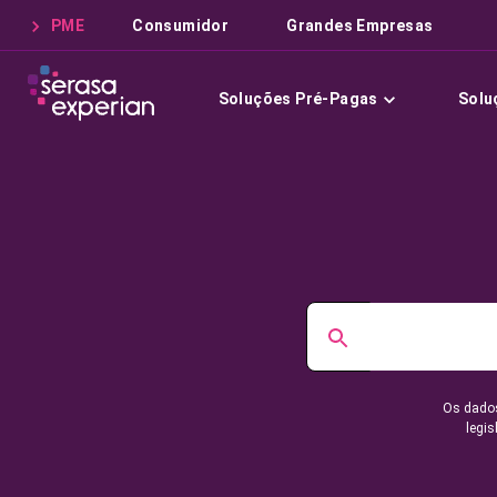
PME
Consumidor
Grandes Empresas
Soluções Pré-Pagas
Solu
Os dados
legis