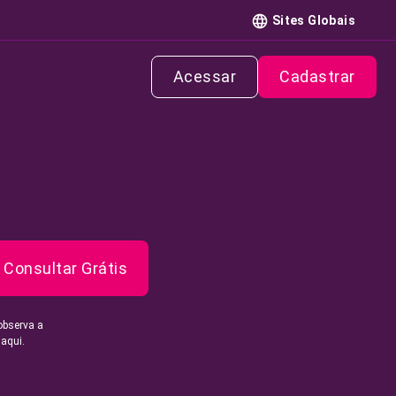
Sites Globais
Acessar
Cadastrar
Consultar Grátis
observa a
 aqui.