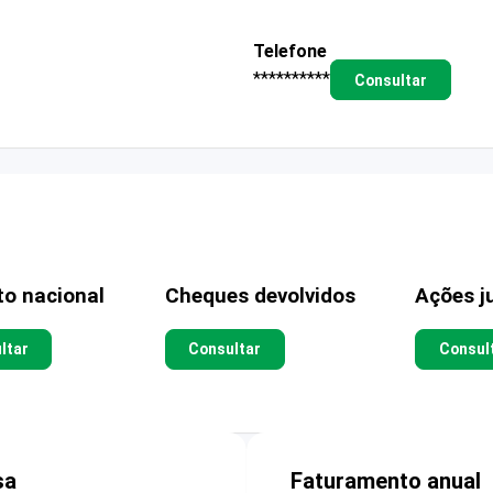
Telefone
**********
Consultar
to nacional
Cheques devolvidos
Ações ju
ltar
Consultar
Consul
sa
Faturamento anual