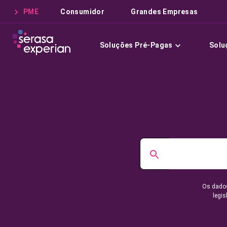
PME
Consumidor
Grandes Empresas
Soluções Pré-Pagas
Solu
Os dados
legis