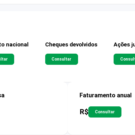
to nacional
Cheques devolvidos
Ações ju
ltar
Consultar
Consul
sa
Faturamento anual
R$
Consultar