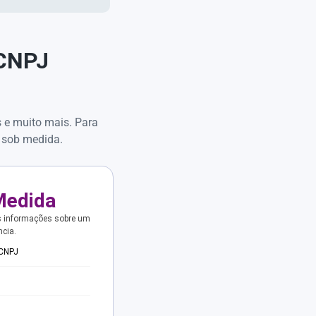
 CNPJ
s e muito mais. Para
 sob medida.
Medida
s informações sobre um
ncia.
 CNPJ