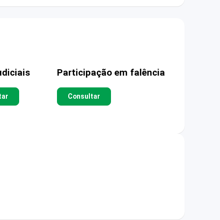
diciais
Participação em falência
tar
Consultar