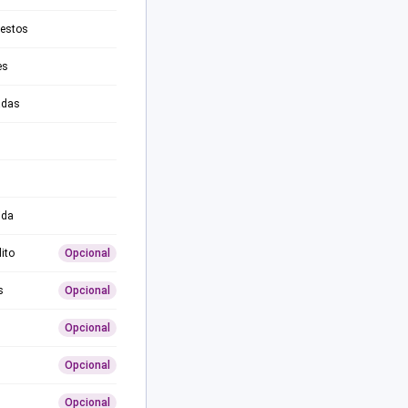
testos
es
adas
ida
ito
Opcional
s
Opcional
Opcional
Opcional
Opcional