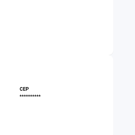
CEP
**********