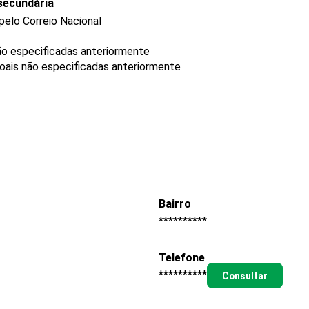
secundária
pelo Correio Nacional
ão especificadas anteriormente
oais não especificadas anteriormente
Bairro
**********
Telefone
**********
Consultar