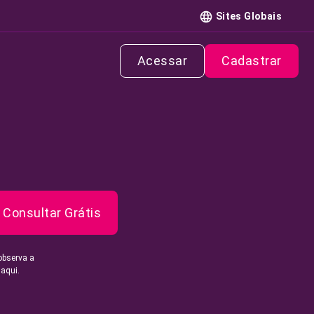
Sites Globais
Acessar
Cadastrar
Consultar Grátis
observa a
 aqui.