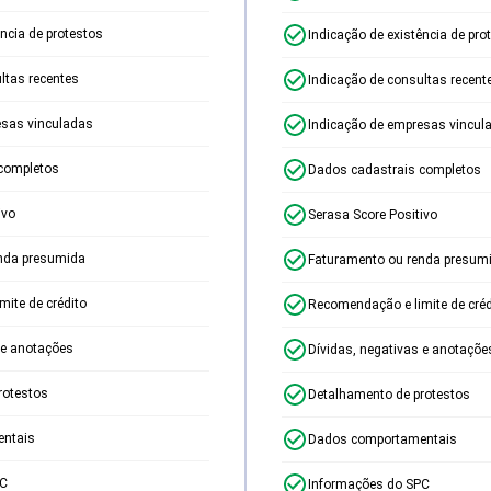
ência de protestos
Indicação de existência de pro
ltas recentes
Indicação de consultas recent
esas vinculadas
Indicação de empresas vincul
completos
Dados cadastrais completos
ivo
Serasa Score Positivo
nda presumida
Faturamento ou renda presum
ite de crédito
Recomendação e limite de créd
 e anotações
Dívidas, negativas e anotaçõe
rotestos
Detalhamento de protestos
ntais
Dados comportamentais
PC
Informações do SPC