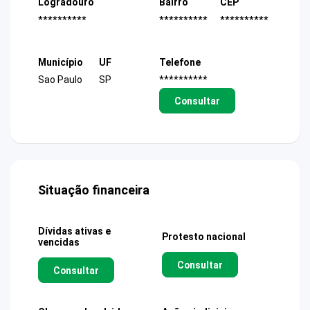
Logradouro
Bairro
CEP
**********
**********
**********
Município
UF
Telefone
Sao Paulo
SP
**********
Consultar
Situação financeira
Dívidas ativas e
Protesto nacional
vencidas
Consultar
Consultar