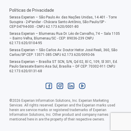
Políticas de Privacidade
Serasa Experian – São Paulo Av. das Nações Unidas, 14.401 - Torre
Sucupira - 24ºandar - Chácara Santo Antônio, São Paulo/SP -
CEP:04794-000 - CNPJ 62.173.620/0001-80
Serasa Experian – Blumenau Rua Dr. Léo de Carvalho, 74 – Sala 1105
– Bairro Velha, Blumenau/SC - CEP: 89036-239 CNPJ
62.173.620/0104-95
Serasa Experian – São Carlos Av. Doutor Heitor José Reali, 360, São
Carlos/SP CEP: 13571-385 CNPJ 62.173.620/0093-06
Serasa Experian – Brasília ST SCN, S/N, Qd 02, Bl C, 109, Sl 301, Ed.
Paulo Sarasate Bairro Asa Sul, Brasília – DF CEP: 70302-911 CNPJ
62.173.620/0131-68
©
2026
Experian Information Solutions, Inc. Experian Marketing
Services. All rights reserved. Experian and the Experian marks used
herein are service marks or registered trademarks of Experian
Information Solutions, Inc. Other product and company names
mentioned here in are the property of their respective owners.