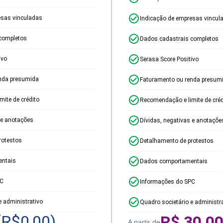
esas vinculadas
Indicação de empresas vincul
completos
Dados cadastrais completos
ivo
Serasa Score Positivo
nda presumida
Faturamento ou renda presum
ite de crédito
Recomendação e limite de créd
 e anotações
Dívidas, negativas e anotaçõe
rotestos
Detalhamento de protestos
ntais
Dados comportamentais
PC
Informações do SPC
e administrativo
Quadro societário e administr
(R$
0,00
)
R$
30,0
A partir de