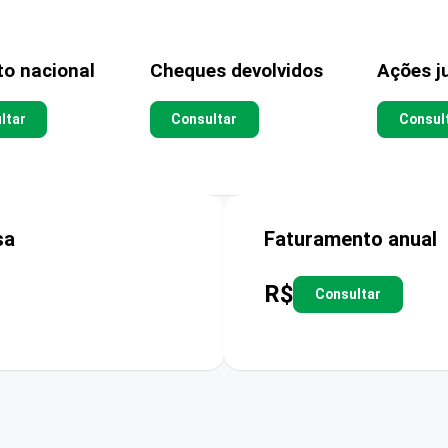
to nacional
Cheques devolvidos
Ações ju
ltar
Consultar
Consul
sa
Faturamento anual
R$
Consultar