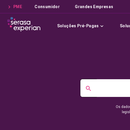
PME
Consumidor
Grandes Empresas
Soluções Pré-Pagas
Solu
Os dados
legis