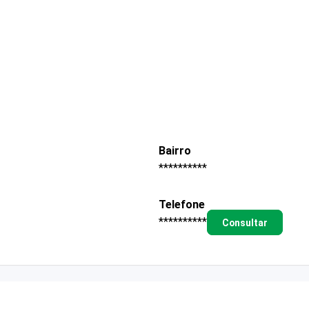
Bairro
**********
Telefone
**********
Consultar