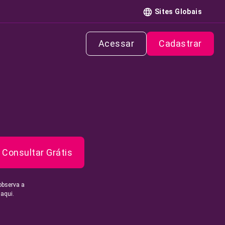
Sites Globais
Acessar
Cadastrar
Consultar Grátis
observa a
 aqui.