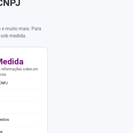
 CNPJ
s e muito mais. Para
 sob medida.
Medida
s informações sobre um
ncia.
 CNPJ
testos
es