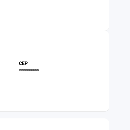
CEP
**********