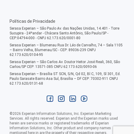
Políticas de Privacidade
Serasa Experian – São Paulo Av. das Nações Unidas, 14.401 - Torre
Sucupira - 24ºandar - Chácara Santo Antônio, São Paulo/SP -
CEP:04794-000 - CNPJ 62.173.620/0001-80
Serasa Experian – Blumenau Rua Dr. Léo de Carvalho, 74 – Sala 1105
– Bairro Velha, Blumenau/SC - CEP: 89036-239 CNPJ
62.173.620/0104-95
Serasa Experian – São Carlos Av. Doutor Heitor José Reali, 360, São
Carlos/SP CEP: 13571-385 CNPJ 62.173.620/0093-06
Serasa Experian – Brasília ST SCN, S/N, Qd 02, Bl C, 109, Sl 301, Ed.
Paulo Sarasate Bairro Asa Sul, Brasília – DF CEP: 70302-911 CNPJ
62.173.620/0131-68
©
2026
Experian Information Solutions, Inc. Experian Marketing
Services. All rights reserved. Experian and the Experian marks used
herein are service marks or registered trademarks of Experian
Information Solutions, Inc. Other product and company names
mentioned here in are the property of their respective owners.