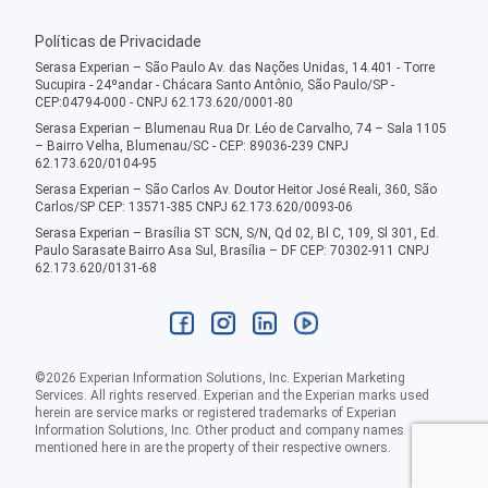
Políticas de Privacidade
Serasa Experian – São Paulo Av. das Nações Unidas, 14.401 - Torre
Sucupira - 24ºandar - Chácara Santo Antônio, São Paulo/SP -
CEP:04794-000 - CNPJ 62.173.620/0001-80
Serasa Experian – Blumenau Rua Dr. Léo de Carvalho, 74 – Sala 1105
– Bairro Velha, Blumenau/SC - CEP: 89036-239 CNPJ
62.173.620/0104-95
Serasa Experian – São Carlos Av. Doutor Heitor José Reali, 360, São
Carlos/SP CEP: 13571-385 CNPJ 62.173.620/0093-06
Serasa Experian – Brasília ST SCN, S/N, Qd 02, Bl C, 109, Sl 301, Ed.
Paulo Sarasate Bairro Asa Sul, Brasília – DF CEP: 70302-911 CNPJ
62.173.620/0131-68
©
2026
Experian Information Solutions, Inc. Experian Marketing
Services. All rights reserved. Experian and the Experian marks used
herein are service marks or registered trademarks of Experian
Information Solutions, Inc. Other product and company names
mentioned here in are the property of their respective owners.