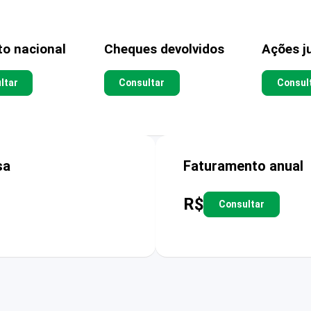
to nacional
Cheques devolvidos
Ações ju
ltar
Consultar
Consul
sa
Faturamento anual
R$
Consultar