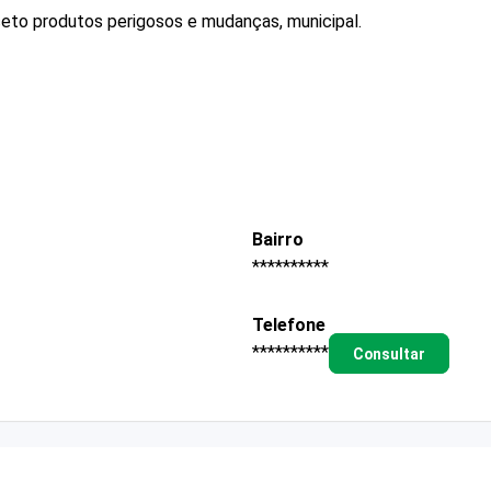
ceto produtos perigosos e mudanças, municipal.
Bairro
**********
Telefone
**********
Consultar