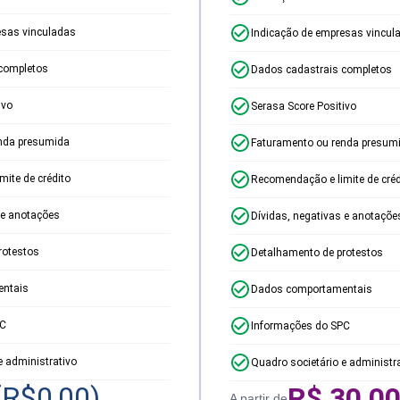
esas vinculadas
Indicação de empresas vincul
completos
Dados cadastrais completos
ivo
Serasa Score Positivo
nda presumida
Faturamento ou renda presum
ite de crédito
Recomendação e limite de créd
 e anotações
Dívidas, negativas e anotaçõe
rotestos
Detalhamento de protestos
ntais
Dados comportamentais
PC
Informações do SPC
e administrativo
Quadro societário e administr
(R$
0,00
)
R$
30,0
A partir de