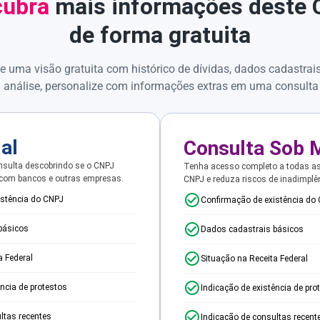
ubra
mais informações deste
de forma gratuita
e uma visão gratuita com histórico de dívidas, dados cadastrai
 análise, personalize com informações extras em uma consulta
ial
Consulta Sob 
sulta descobrindo se o CNPJ
Tenha acesso completo a todas a
 com bancos e outras empresas.
CNPJ e reduza riscos de inadimplê
istência do CNPJ
Confirmação de existência do
básicos
Dados cadastrais básicos
a Federal
Situação na Receita Federal
ência de protestos
Indicação de existência de pro
ltas recentes
Indicação de consultas recent