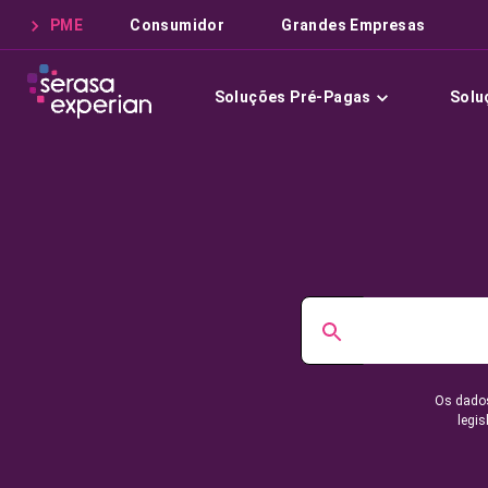
PME
Consumidor
Grandes Empresas
Soluções Pré-Pagas
Solu
Os dados
legis