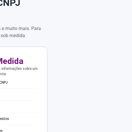
 CNPJ
s e muito mais. Para
 sob medida.
Medida
s informações sobre um
ncia.
 CNPJ
testos
es