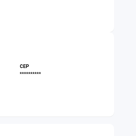
CEP
**********