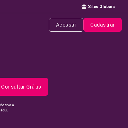
Sites Globais
Acessar
Cadastrar
Consultar Grátis
observa a
 aqui.