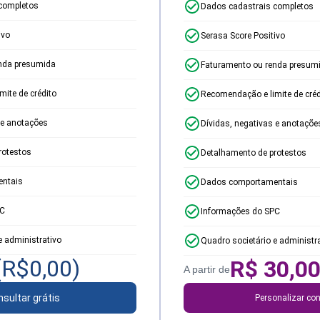
completos
Dados cadastrais completos
ivo
Serasa Score Positivo
nda presumida
Faturamento ou renda presum
ite de crédito
Recomendação e limite de créd
 e anotações
Dívidas, negativas e anotaçõe
rotestos
Detalhamento de protestos
ntais
Dados comportamentais
PC
Informações do SPC
e administrativo
Quadro societário e administr
(R$
0,00
)
R$
30,0
A partir de
sultar grátis
Personalizar con