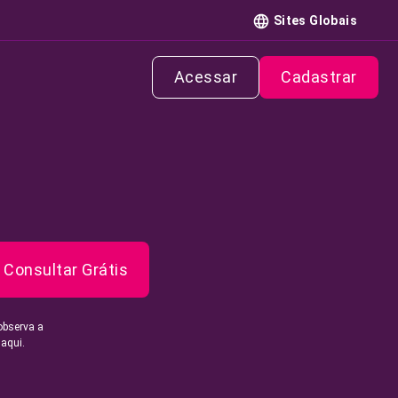
Sites Globais
Acessar
Cadastrar
Consultar Grátis
observa a
 aqui.