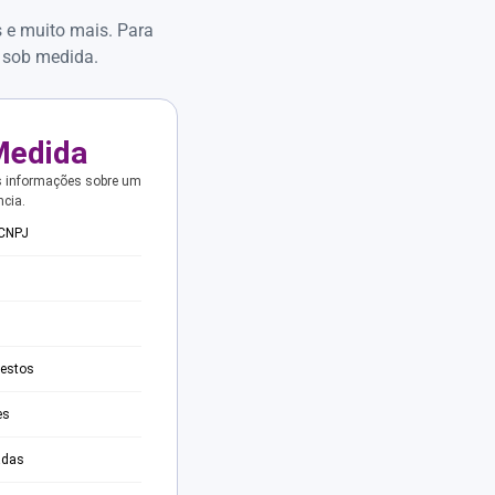
s e muito mais. Para
 sob medida.
Medida
s informações sobre um
ncia.
 CNPJ
testos
es
adas