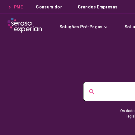
PME
Consumidor
Grandes Empresas
Soluções Pré-Pagas
Solu
Os dados
legis