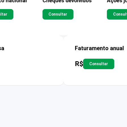
to nacional
Cheques devolvidos
Ações ju
ltar
Consultar
Consul
sa
Faturamento anual
R$
Consultar