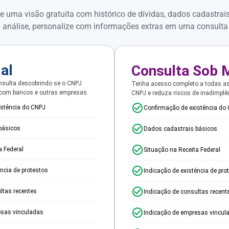
e uma visão gratuita com histórico de dívidas, dados cadastrai
 análise, personalize com informações extras em uma consulta
ial
Consulta Sob 
sulta descobrindo se o CNPJ
Tenha acesso completo a todas a
 com bancos e outras empresas.
CNPJ e reduza riscos de inadimplê
istência do CNPJ
Confirmação de existência do
básicos
Dados cadastrais básicos
a Federal
Situação na Receita Federal
ência de protestos
Indicação de existência de pro
ltas recentes
Indicação de consultas recent
esas vinculadas
Indicação de empresas vincul