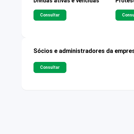
Dívidas ativas e vencidas
Protes
Consultar
Consu
Sócios e administradores da empre
Consultar