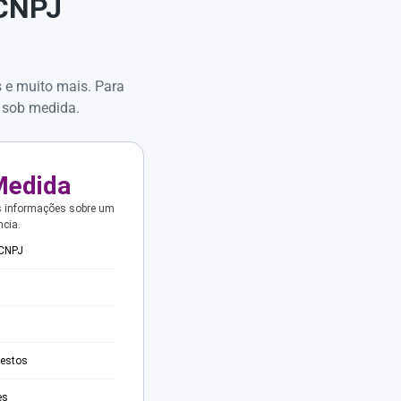
 CNPJ
s e muito mais. Para
 sob medida.
Medida
s informações sobre um
ncia.
 CNPJ
testos
es