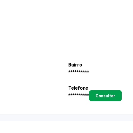
Bairro
**********
Telefone
**********
Consultar