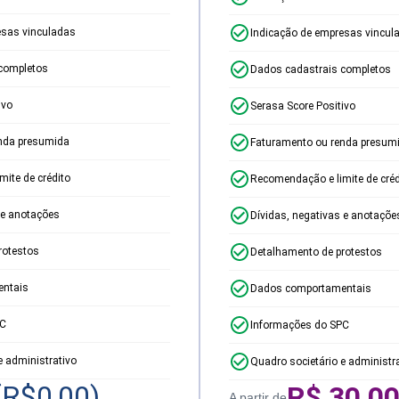
esas vinculadas
Indicação de empresas vincul
completos
Dados cadastrais completos
ivo
Serasa Score Positivo
nda presumida
Faturamento ou renda presum
ite de crédito
Recomendação e limite de créd
 e anotações
Dívidas, negativas e anotaçõe
rotestos
Detalhamento de protestos
ntais
Dados comportamentais
PC
Informações do SPC
e administrativo
Quadro societário e administr
(R$
0,00
)
R$
30,0
A partir de