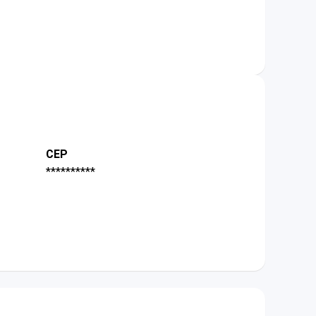
CEP
**********