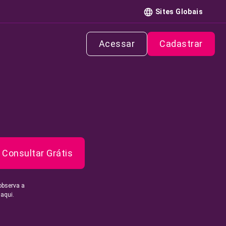
Sites Globais
Acessar
Cadastrar
Consultar Grátis
observa a
 aqui.