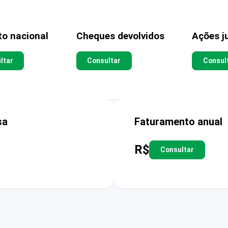
to nacional
Cheques devolvidos
Ações ju
ltar
Consultar
Consul
sa
Faturamento anual
R$
Consultar