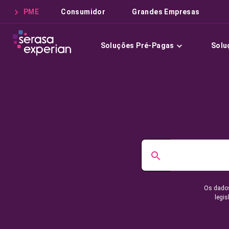
PME
Consumidor
Grandes Empresas
Soluções Pré-Pagas
Solu
Os dados
legis