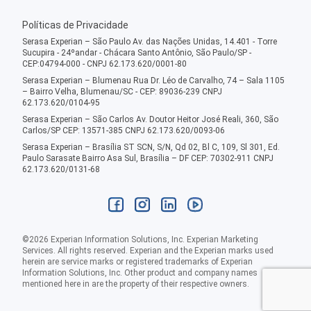
Políticas de Privacidade
Serasa Experian – São Paulo Av. das Nações Unidas, 14.401 - Torre
Sucupira - 24ºandar - Chácara Santo Antônio, São Paulo/SP -
CEP:04794-000 - CNPJ 62.173.620/0001-80
Serasa Experian – Blumenau Rua Dr. Léo de Carvalho, 74 – Sala 1105
– Bairro Velha, Blumenau/SC - CEP: 89036-239 CNPJ
62.173.620/0104-95
Serasa Experian – São Carlos Av. Doutor Heitor José Reali, 360, São
Carlos/SP CEP: 13571-385 CNPJ 62.173.620/0093-06
Serasa Experian – Brasília ST SCN, S/N, Qd 02, Bl C, 109, Sl 301, Ed.
Paulo Sarasate Bairro Asa Sul, Brasília – DF CEP: 70302-911 CNPJ
62.173.620/0131-68
©
2026
Experian Information Solutions, Inc. Experian Marketing
Services. All rights reserved. Experian and the Experian marks used
herein are service marks or registered trademarks of Experian
Information Solutions, Inc. Other product and company names
mentioned here in are the property of their respective owners.