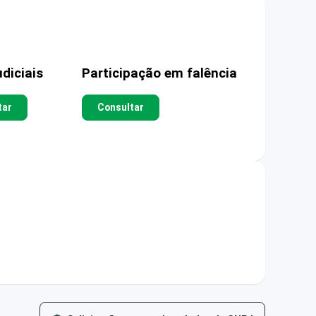
diciais
Participação em falência
tar
Consultar