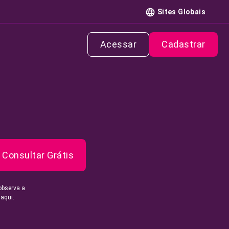
Sites Globais
Acessar
Cadastrar
Consultar Grátis
observa a
 aqui.