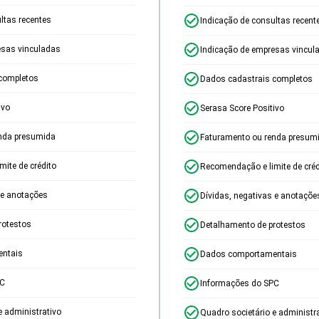
ltas recentes
Indicação de consultas recent
esas vinculadas
Indicação de empresas vincul
completos
Dados cadastrais completos
ivo
Serasa Score Positivo
nda presumida
Faturamento ou renda presum
ite de crédito
Recomendação e limite de créd
 e anotações
Dívidas, negativas e anotaçõe
rotestos
Detalhamento de protestos
ntais
Dados comportamentais
PC
Informações do SPC
e administrativo
Quadro societário e administr