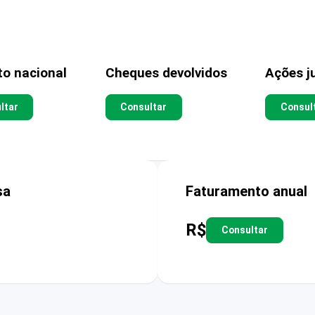
to nacional
Cheques devolvidos
Ações ju
ltar
Consultar
Consul
sa
Faturamento anual
R$
Consultar