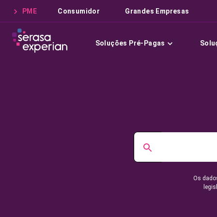
PME
Consumidor
Grandes Empresas
Soluções Pré-Pagas
Solu
Os dados
legis