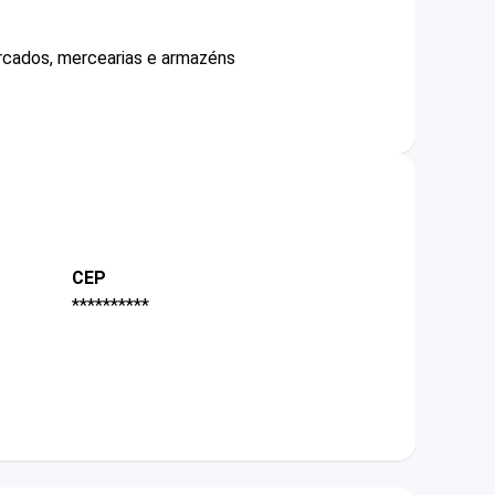
ercados, mercearias e armazéns
CEP
**********