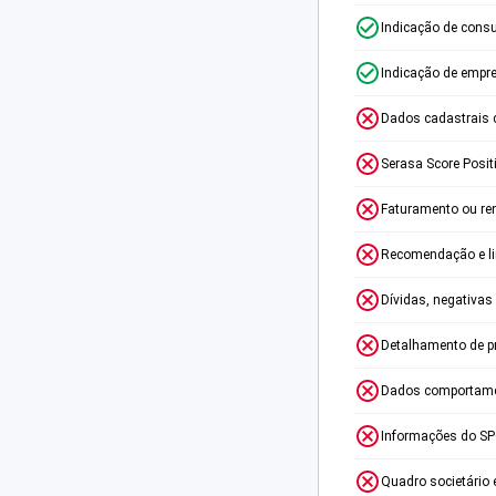
Indicação de consu
Indicação de empr
Dados cadastrais 
Serasa Score Posit
Faturamento ou re
Recomendação e lim
Dívidas, negativas
Detalhamento de p
Dados comportame
Informações do S
Quadro societário 