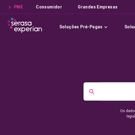
PME
Consumidor
Grandes Empresas
Soluções Pré-Pagas
Solu
Os dados
legis