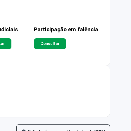
diciais
Participação em falência
tar
Consultar