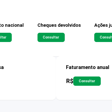
to nacional
Cheques devolvidos
Ações ju
ltar
Consultar
Consul
sa
Faturamento anual
R$
Consultar