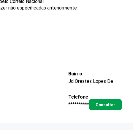
pelo Correio Nacional
azer não especificadas anteriormente
Bairro
Jd Orestes Lopes De
Telefone
**********
Consultar