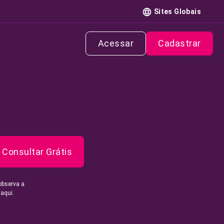
Sites Globais
Acessar
Cadastrar
Consultar Grátis
observa a
 aqui.