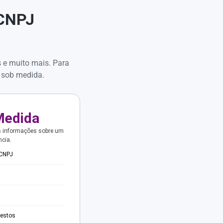
 CNPJ
s e muito mais. Para
 sob medida.
Medida
s informações sobre um
ncia.
 CNPJ
testos