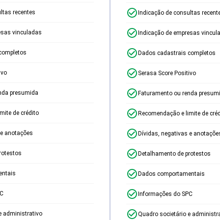
ltas recentes
Indicação de consultas recent
esas vinculadas
Indicação de empresas vincul
completos
Dados cadastrais completos
ivo
Serasa Score Positivo
nda presumida
Faturamento ou renda presum
ite de crédito
Recomendação e limite de créd
 e anotações
Dívidas, negativas e anotaçõe
rotestos
Detalhamento de protestos
ntais
Dados comportamentais
PC
Informações do SPC
e administrativo
Quadro societário e administr