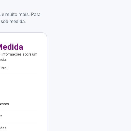
s e muito mais. Para
 sob medida.
Medida
s informações sobre um
ncia.
 CNPJ
testos
es
adas