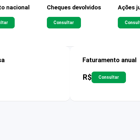
to nacional
Cheques devolvidos
Ações ju
ltar
Consultar
Consul
sa
Faturamento anual
R$
Consultar