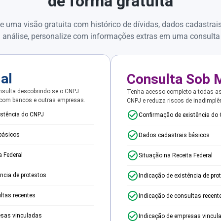
de forma gratuita
e uma visão gratuita com histórico de dívidas, dados cadastrai
 análise, personalize com informações extras em uma consulta
ial
Consulta Sob 
sulta descobrindo se o CNPJ
Tenha acesso completo a todas a
 com bancos e outras empresas.
CNPJ e reduza riscos de inadimplê
istência do CNPJ
Confirmação de existência do
básicos
Dados cadastrais básicos
a Federal
Situação na Receita Federal
ência de protestos
Indicação de existência de pro
ltas recentes
Indicação de consultas recent
esas vinculadas
Indicação de empresas vincul