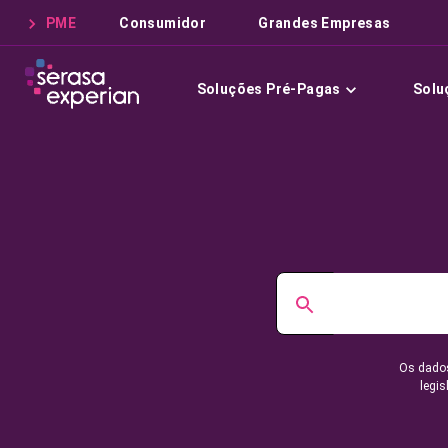
PME
Consumidor
Grandes Empresas
Soluções Pré-Pagas
Solu
Os dados
legis