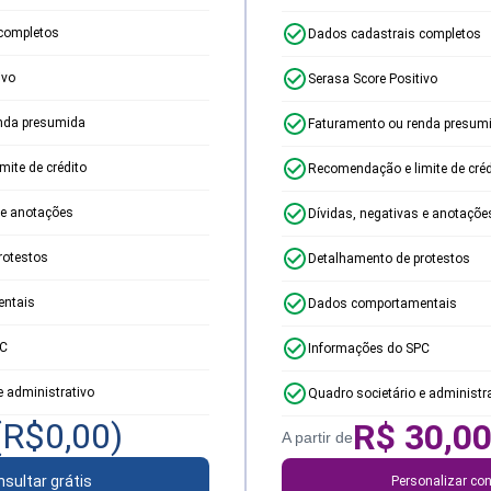
completos
Dados cadastrais completos
ivo
Serasa Score Positivo
nda presumida
Faturamento ou renda presum
ite de crédito
Recomendação e limite de créd
 e anotações
Dívidas, negativas e anotaçõe
rotestos
Detalhamento de protestos
ntais
Dados comportamentais
PC
Informações do SPC
e administrativo
Quadro societário e administr
(R$
0,00
)
R$
30,0
A partir de
sultar grátis
Personalizar con