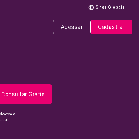
Sites Globais
Acessar
Cadastrar
Consultar Grátis
observa a
 aqui.