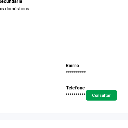
secundária
ais domésticos
Bairro
**********
Telefone
**********
Consultar