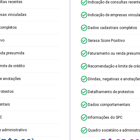
ltas recentes
Indicação de consultas recent
esas vinculadas
Indicação de empresas vincul
completos
Dados cadastrais completos
ivo
Serasa Score Positivo
nda presumida
Faturamento ou renda presum
ite de crédito
Recomendação e limite de créd
 e anotações
Dívidas, negativas e anotaçõe
rotestos
Detalhamento de protestos
ntais
Dados comportamentais
PC
Informações do SPC
e administrativo
Quadro societário e administr