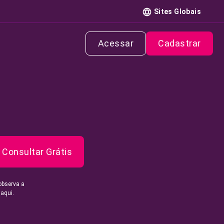
Sites Globais
Acessar
Cadastrar
Consultar Grátis
observa a
 aqui.