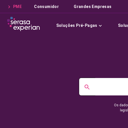
PME
Consumidor
Grandes Empresas
Soluções Pré-Pagas
Solu
Os dados
legis