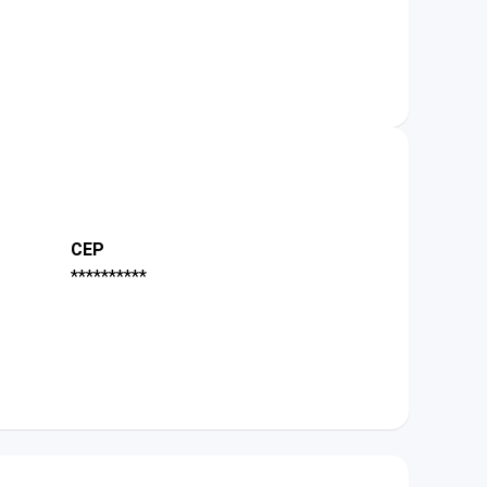
CEP
**********