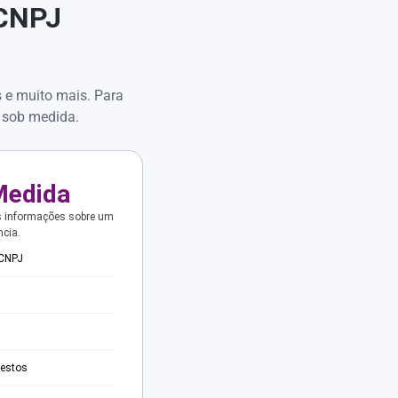
 CNPJ
s e muito mais. Para
 sob medida.
Medida
s informações sobre um
ncia.
 CNPJ
testos