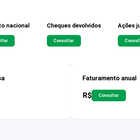
to nacional
Cheques devolvidos
Ações ju
ltar
Consultar
Consul
sa
Faturamento anual
R$
Consultar