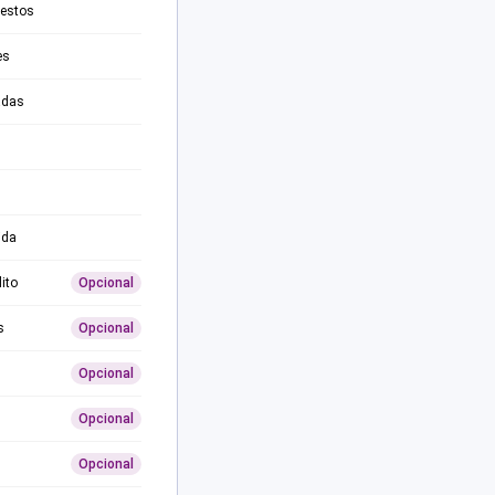
testos
es
adas
ida
ito
Opcional
s
Opcional
Opcional
Opcional
Opcional