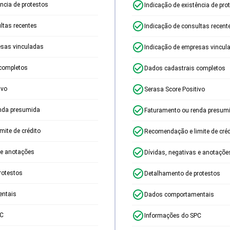
ência de protestos
Indicação de existência de pro
ltas recentes
Indicação de consultas recent
esas vinculadas
Indicação de empresas vincul
completos
Dados cadastrais completos
ivo
Serasa Score Positivo
nda presumida
Faturamento ou renda presum
ite de crédito
Recomendação e limite de créd
 e anotações
Dívidas, negativas e anotaçõe
rotestos
Detalhamento de protestos
ntais
Dados comportamentais
PC
Informações do SPC