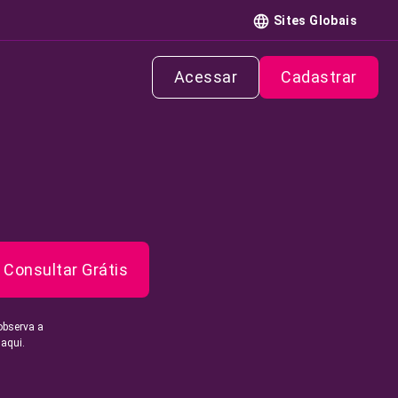
Sites Globais
Acessar
Cadastrar
Consultar Grátis
observa a
 aqui.