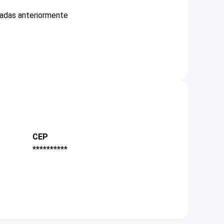
cadas anteriormente
CEP
**********