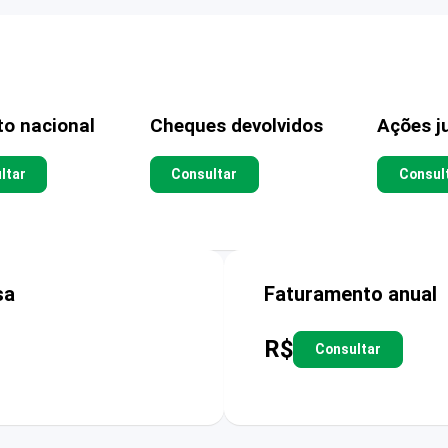
to nacional
Cheques devolvidos
Ações ju
ltar
Consultar
Consul
sa
Faturamento anual
R$
Consultar