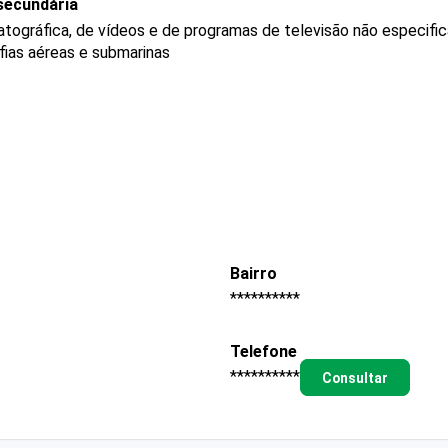
secundária
tográfica, de vídeos e de programas de televisão não especifi
fias aéreas e submarinas
Bairro
**********
Telefone
**********
Consultar