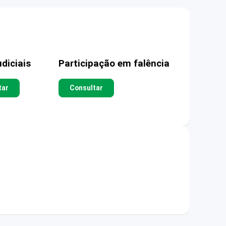
diciais
Participação em falência
tar
Consultar