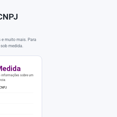
 CNPJ
s e muito mais. Para
 sob medida.
Medida
s informações sobre um
ncia.
 CNPJ