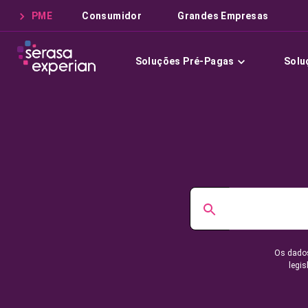
PME
Consumidor
Grandes Empresas
Soluções Pré-Pagas
Solu
Os dados
legis