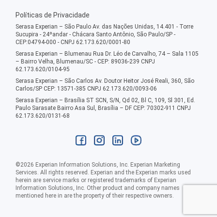
Políticas de Privacidade
Serasa Experian – São Paulo Av. das Nações Unidas, 14.401 - Torre
Sucupira - 24ºandar - Chácara Santo Antônio, São Paulo/SP -
CEP:04794-000 - CNPJ 62.173.620/0001-80
Serasa Experian – Blumenau Rua Dr. Léo de Carvalho, 74 – Sala 1105
– Bairro Velha, Blumenau/SC - CEP: 89036-239 CNPJ
62.173.620/0104-95
Serasa Experian – São Carlos Av. Doutor Heitor José Reali, 360, São
Carlos/SP CEP: 13571-385 CNPJ 62.173.620/0093-06
Serasa Experian – Brasília ST SCN, S/N, Qd 02, Bl C, 109, Sl 301, Ed.
Paulo Sarasate Bairro Asa Sul, Brasília – DF CEP: 70302-911 CNPJ
62.173.620/0131-68
©
2026
Experian Information Solutions, Inc. Experian Marketing
Services. All rights reserved. Experian and the Experian marks used
herein are service marks or registered trademarks of Experian
Information Solutions, Inc. Other product and company names
mentioned here in are the property of their respective owners.