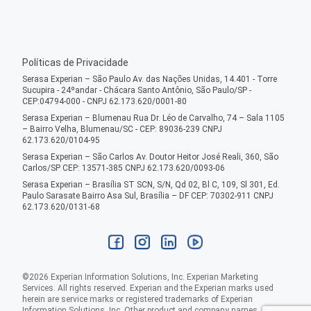
Políticas de Privacidade
Serasa Experian – São Paulo Av. das Nações Unidas, 14.401 - Torre
Sucupira - 24ºandar - Chácara Santo Antônio, São Paulo/SP -
CEP:04794-000 - CNPJ 62.173.620/0001-80
Serasa Experian – Blumenau Rua Dr. Léo de Carvalho, 74 – Sala 1105
– Bairro Velha, Blumenau/SC - CEP: 89036-239 CNPJ
62.173.620/0104-95
Serasa Experian – São Carlos Av. Doutor Heitor José Reali, 360, São
Carlos/SP CEP: 13571-385 CNPJ 62.173.620/0093-06
Serasa Experian – Brasília ST SCN, S/N, Qd 02, Bl C, 109, Sl 301, Ed.
Paulo Sarasate Bairro Asa Sul, Brasília – DF CEP: 70302-911 CNPJ
62.173.620/0131-68
©
2026
Experian Information Solutions, Inc. Experian Marketing
Services. All rights reserved. Experian and the Experian marks used
herein are service marks or registered trademarks of Experian
Information Solutions, Inc. Other product and company names