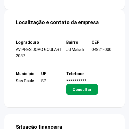
Localização e contato da empresa
Logradouro
Bairro
CEP
AV PRES JOAO GOULART
Jd Malia Ii
04821-000
2037
Município
UF
Telefone
Sao Paulo
SP
**********
Consultar
Situação financeira