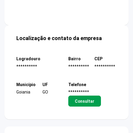
Localização e contato da empresa
Logradouro
Bairro
CEP
**********
**********
**********
Município
UF
Telefone
Goiania
GO
**********
Consultar