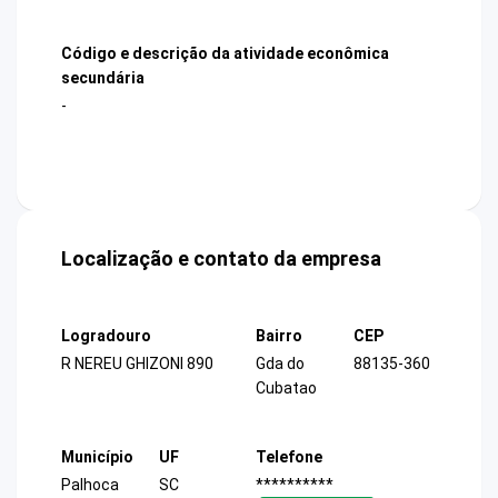
Código e descrição da atividade econômica
secundária
-
Localização e contato da empresa
Logradouro
Bairro
CEP
R NEREU GHIZONI 890
Gda do
88135-360
Cubatao
Município
UF
Telefone
Palhoca
SC
**********