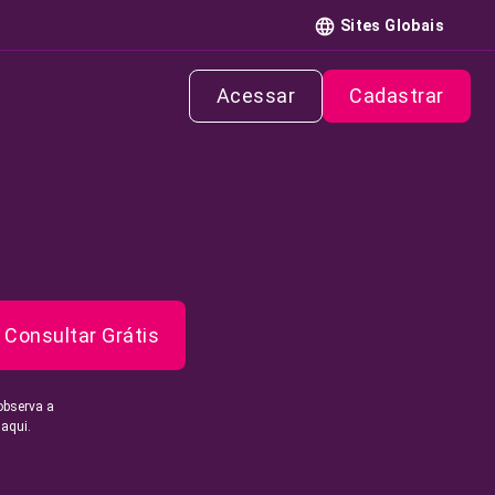
Sites Globais
Acessar
Cadastrar
Consultar Grátis
observa a
 aqui.