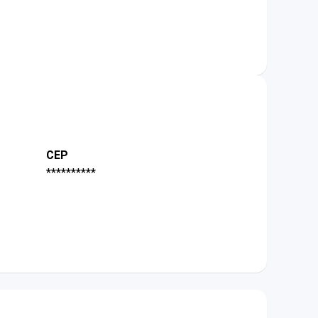
CEP
**********