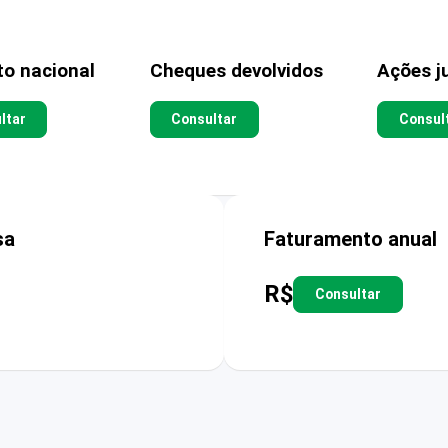
to nacional
Cheques devolvidos
Ações ju
ltar
Consultar
Consul
sa
Faturamento anual
R$
Consultar