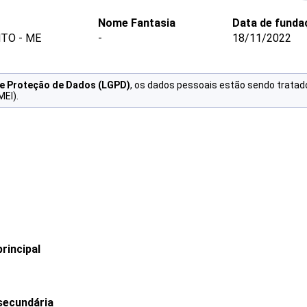
Nome Fantasia
Data de funda
NTO - ME
-
18/11/2022
de Proteção de Dados (LGPD)
, os dados pessoais estão sendo tratad
MEI).
rincipal
secundária