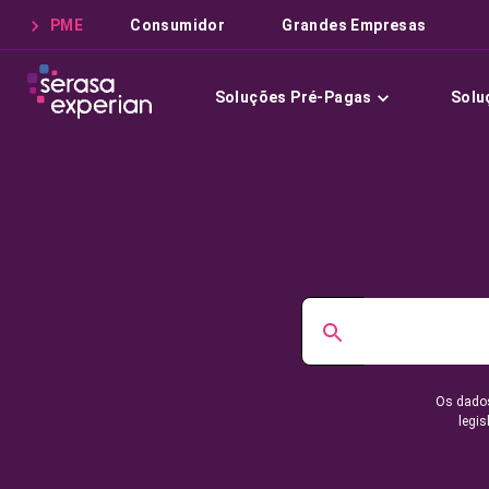
PME
Consumidor
Grandes Empresas
Soluções Pré-Pagas
Solu
Os dados
legis