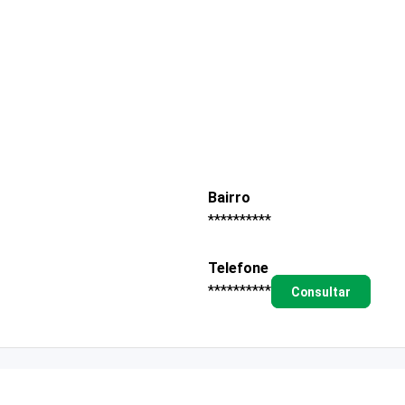
Bairro
**********
Telefone
**********
Consultar