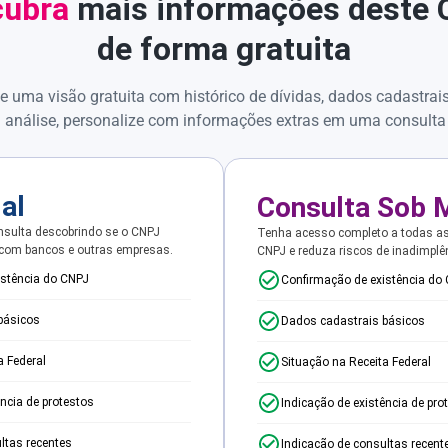
ubra
mais informações deste
de forma gratuita
e uma visão gratuita com histórico de dívidas, dados cadastrai
 análise, personalize com informações extras em uma consulta
ial
Consulta Sob 
sulta descobrindo se o CNPJ
Tenha acesso completo a todas a
 com bancos e outras empresas.
CNPJ e reduza riscos de inadimplê
istência do CNPJ
Confirmação de existência do
básicos
Dados cadastrais básicos
a Federal
Situação na Receita Federal
ência de protestos
Indicação de existência de pro
ltas recentes
Indicação de consultas recent