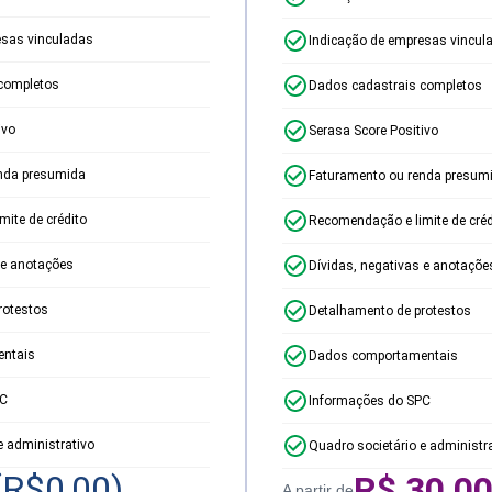
esas vinculadas
Indicação de empresas vincul
completos
Dados cadastrais completos
ivo
Serasa Score Positivo
nda presumida
Faturamento ou renda presum
ite de crédito
Recomendação e limite de créd
 e anotações
Dívidas, negativas e anotaçõe
rotestos
Detalhamento de protestos
ntais
Dados comportamentais
PC
Informações do SPC
e administrativo
Quadro societário e administr
(R$
0,00
)
R$
30,0
A partir de