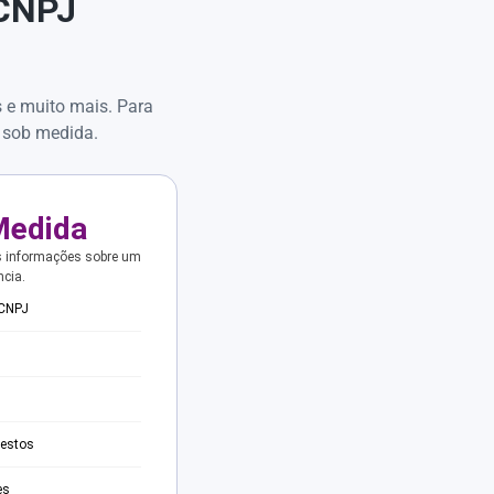
 CNPJ
s e muito mais. Para
 sob medida.
Medida
s informações sobre um
ncia.
 CNPJ
testos
es