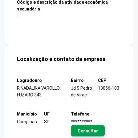
Código e descrição da atividade econômica
secundária
-
Localização e contato da empresa
Logradouro
Bairro
CEP
R NADALINA VAROLLO
Jd S Pedro
13056-183
FUZARO 343
de Virac
Município
UF
Telefone
Campinas
SP
**********
Consultar