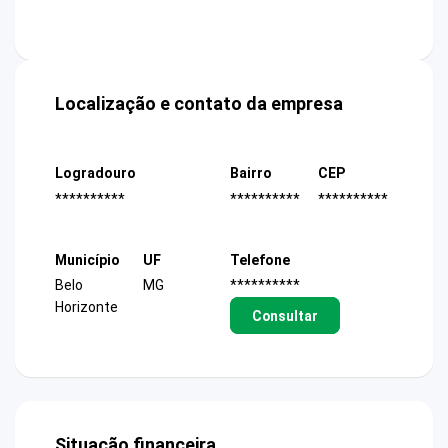
Localização e contato da empresa
Logradouro
Bairro
CEP
**********
**********
**********
Município
UF
Telefone
Belo
MG
**********
Horizonte
Consultar
Situação financeira