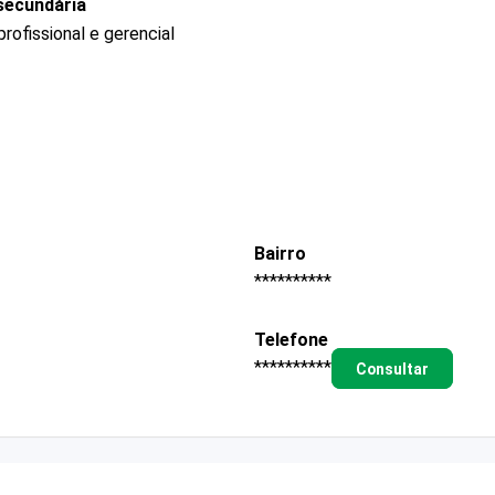
secundária
ofissional e gerencial
Bairro
**********
Telefone
**********
Consultar