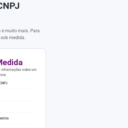
 CNPJ
s e muito mais. Para
 sob medida.
Medida
s informações sobre um
ncia.
 CNPJ
testos