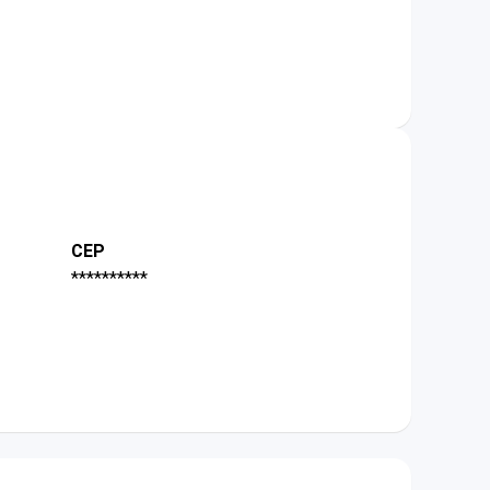
CEP
**********