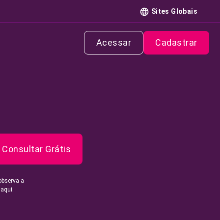
Sites Globais
Acessar
Cadastrar
Consultar Grátis
observa a
 aqui.