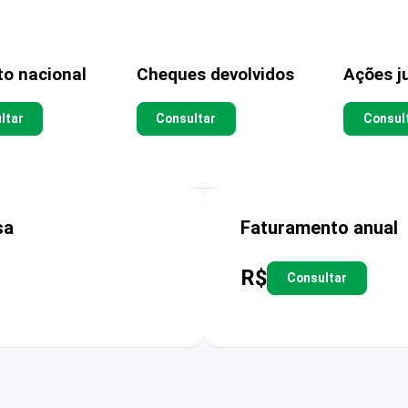
to nacional
Cheques devolvidos
Ações ju
ltar
Consultar
Consul
sa
Faturamento anual
R$
Consultar