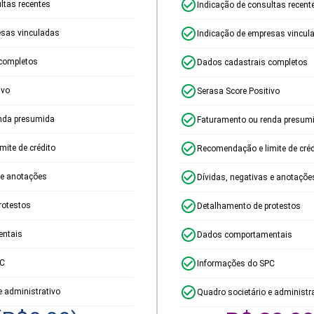
ltas recentes
Indicação de consultas recent
esas vinculadas
Indicação de empresas vincul
completos
Dados cadastrais completos
ivo
Serasa Score Positivo
nda presumida
Faturamento ou renda presum
ite de crédito
Recomendação e limite de créd
 e anotações
Dívidas, negativas e anotaçõe
rotestos
Detalhamento de protestos
ntais
Dados comportamentais
PC
Informações do SPC
e administrativo
Quadro societário e administr