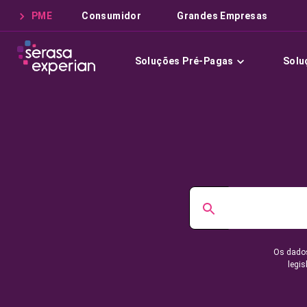
PME
Consumidor
Grandes Empresas
Soluções Pré-Pagas
Solu
Os dados
legis