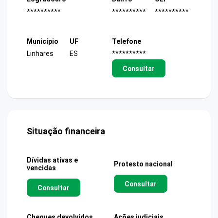
**********
**********
**********
Município
UF
Telefone
Linhares
ES
**********
Consultar
Situação financeira
Dívidas ativas e
Protesto nacional
vencidas
Consultar
Consultar
Cheques devolvidos
Ações judiciais