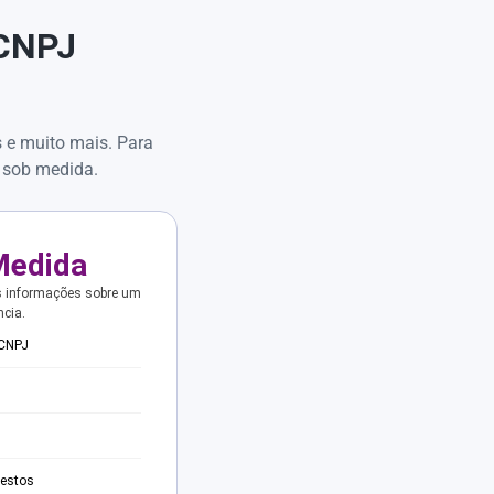
 CNPJ
s e muito mais. Para
 sob medida.
Medida
s informações sobre um
ncia.
 CNPJ
testos