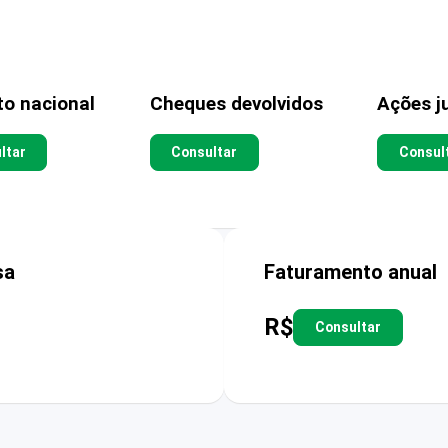
to nacional
Cheques devolvidos
Ações ju
ltar
Consultar
Consul
sa
Faturamento anual
R$
Consultar