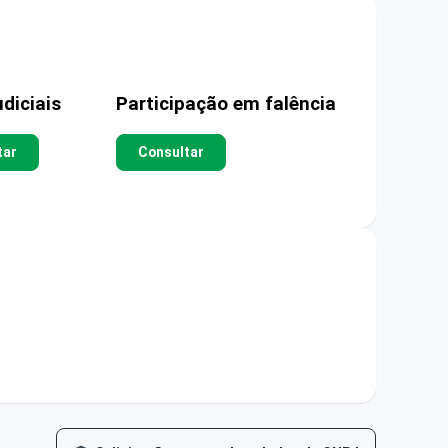
diciais
Participação em falência
tar
Consultar