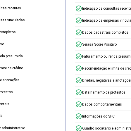
ltas recentes
Indicação de consultas recent
esas vinculadas
Indicação de empresas vincul
completos
Dados cadastrais completos
ivo
Serasa Score Positivo
nda presumida
Faturamento ou renda presum
ite de crédito
Recomendação e limite de créd
 e anotações
Dívidas, negativas e anotaçõe
rotestos
Detalhamento de protestos
ntais
Dados comportamentais
PC
Informações do SPC
e administrativo
Quadro societário e administr