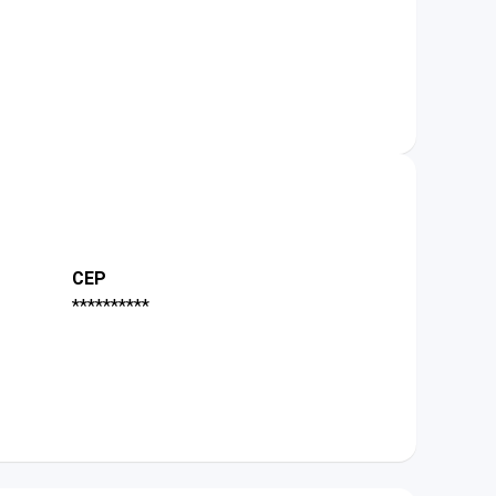
CEP
**********