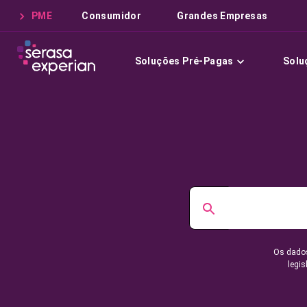
PME
Consumidor
Grandes Empresas
Soluções Pré-Pagas
Solu
Os dados
legis