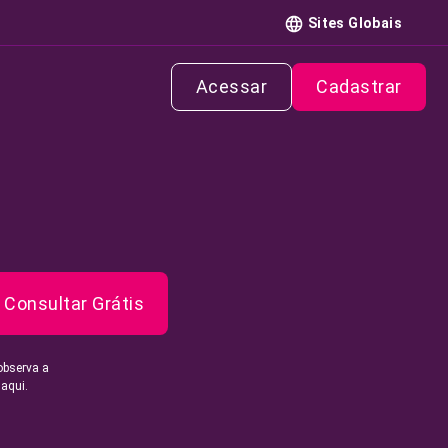
Sites Globais
Acessar
Cadastrar
Consultar Grátis
observa a
 aqui.