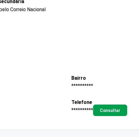
secundária
pelo Correio Nacional
Bairro
**********
Telefone
**********
Consultar