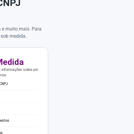
 CNPJ
s e muito mais. Para
 sob medida.
Medida
s informações sobre um
ncia.
 CNPJ
testos
es