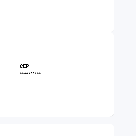
CEP
**********