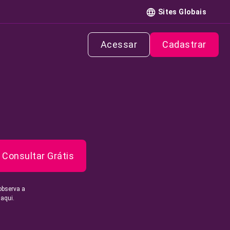
Sites Globais
Acessar
Cadastrar
Consultar Grátis
observa a
 aqui.