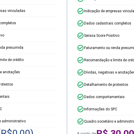
esas vinculadas
Indicação de empresas vincul
completos
Dados cadastrais completos
ivo
Serasa Score Positivo
nda presumida
Faturamento ou renda presum
ite de crédito
Recomendação e limite de créd
 e anotações
Dívidas, negativas e anotaçõe
rotestos
Detalhamento de protestos
ntais
Dados comportamentais
PC
Informações do SPC
e administrativo
Quadro societário e administr
(R$
0,00
)
R$
30,0
A partir de