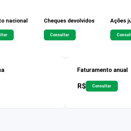
to nacional
Cheques devolvidos
Ações ju
ltar
Consultar
Consul
sa
Faturamento anual
R$
Consultar