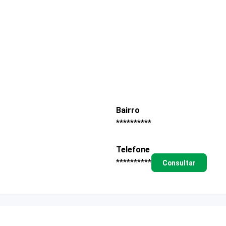
Bairro
**********
Telefone
**********
Consultar