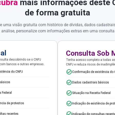
ubra
mais informações deste
de forma gratuita
e uma visão gratuita com histórico de dívidas, dados cadastrai
 análise, personalize com informações extras em uma consulta
ial
Consulta Sob 
sulta descobrindo se o CNPJ
Tenha acesso completo a todas a
 com bancos e outras empresas.
CNPJ e reduza riscos de inadimplê
istência do CNPJ
Confirmação de existência do
básicos
Dados cadastrais básicos
a Federal
Situação na Receita Federal
ência de protestos
Indicação de existência de pro
ltas recentes
Indicação de consultas recent