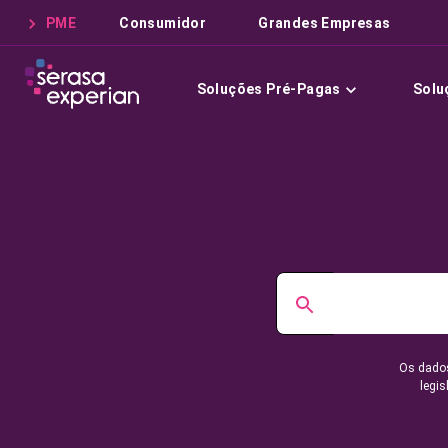
PME
Consumidor
Grandes Empresas
Soluções Pré-Pagas
Solu
Os dados
legis