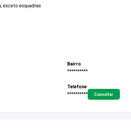
a, exceto esquadrias
Bairro
**********
Telefone
**********
Consultar