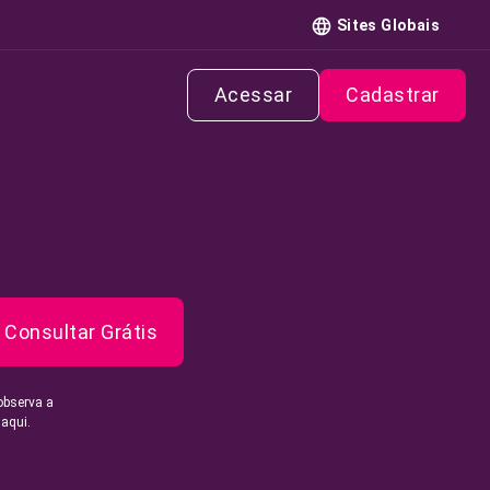
Sites Globais
Acessar
Cadastrar
Consultar Grátis
observa a
 aqui.