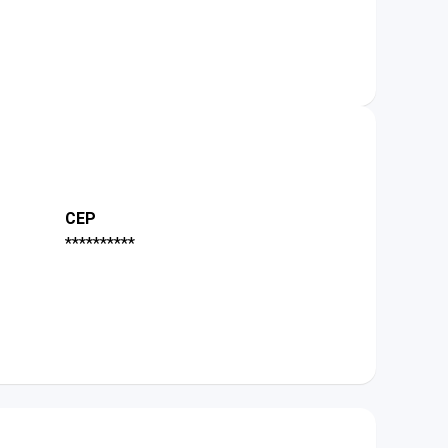
CEP
**********