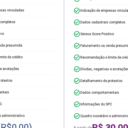
esas vinculadas
Indicação de empresas vincul
completos
Dados cadastrais completos
ivo
Serasa Score Positivo
nda presumida
Faturamento ou renda presum
ite de crédito
Recomendação e limite de créd
 e anotações
Dívidas, negativas e anotaçõe
rotestos
Detalhamento de protestos
ntais
Dados comportamentais
PC
Informações do SPC
e administrativo
Quadro societário e administr
(R$
0,00
)
R$
30,0
A partir de