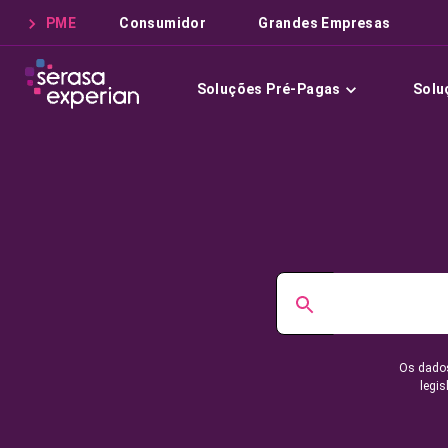
PME
Consumidor
Grandes Empresas
Soluções Pré-Pagas
Solu
Os dados
legis