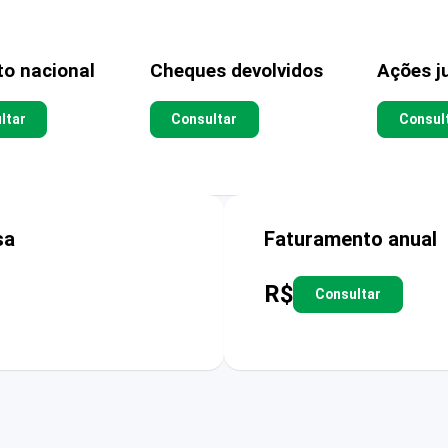
to nacional
Cheques devolvidos
Ações ju
ltar
Consultar
Consul
sa
Faturamento anual
R$
Consultar