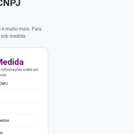
 CNPJ
s e muito mais. Para
 sob medida.
Medida
s informações sobre um
ncia.
 CNPJ
testos
es