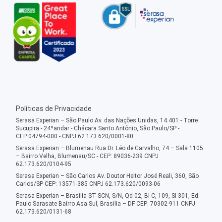
Políticas de Privacidade
Serasa Experian – São Paulo Av. das Nações Unidas, 14.401 - Torre
Sucupira - 24ºandar - Chácara Santo Antônio, São Paulo/SP -
CEP:04794-000 - CNPJ 62.173.620/0001-80
Serasa Experian – Blumenau Rua Dr. Léo de Carvalho, 74 – Sala 1105
– Bairro Velha, Blumenau/SC - CEP: 89036-239 CNPJ
62.173.620/0104-95
Serasa Experian – São Carlos Av. Doutor Heitor José Reali, 360, São
Carlos/SP CEP: 13571-385 CNPJ 62.173.620/0093-06
Serasa Experian – Brasília ST SCN, S/N, Qd 02, Bl C, 109, Sl 301, Ed.
Paulo Sarasate Bairro Asa Sul, Brasília – DF CEP: 70302-911 CNPJ
62.173.620/0131-68